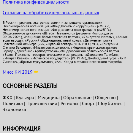
Политика конфиденциальности
Согласие на обработку персональных данных
В России признаны экстремистскими и запрещены организации:
Некоммерческая организация «Фонд борьбы с коррупцией» («ФБК»),
Некоммерческая организация «Фонд защиты прав граждан» («ФЗПГ»),
Общественное движение «Штабы Навального» (решение Мосгорсуда от
09.06.2021), «Национал-большевистская партия», «Свидетели Иеговы», «Армия
воли народа», «Русский общенациональный союз», «Движение против
нелегальной иммиграции», «Правый сектор», УНА-УНСО, УПА, «Тризуб им.
Степана Бандеры», «Мизантропик дивижн», «Меджлис крымскотатарского
народа», движение «Артподготовка», общероссийская политическая партия
«Воля». Признаны террористическими и запрещены: «Движение Талибан»,
«Имарат Кавказ», «Исламское государство» (ИГ, ИГИЛ), Джебхад-ан-Нусра, «АУМ
Синрике», «Братья-мусульмане», «Аль-Каида в странах исламского Магриба».
Мисс КИ 2019
ОСНОВНЫЕ РАЗДЕЛЫ
ЖКХ
|
Культура
|
Медицина
|
Образование
|
Общество
|
Политика
|
Проиcшествия
|
Регионы
|
Спорт
|
Шоу бизнес
|
Экономика
ИНФОРМАЦИЯ