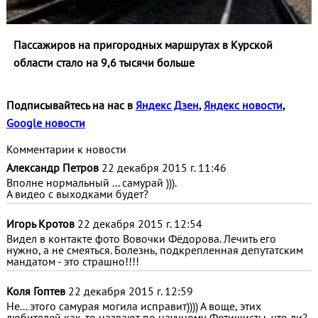
Пассажиров на пригородных маршрутах в Курской
области стало на 9,6 тысячи больше
Подписывайтесь на нас в
Яндекс Дзен
,
Яндекс новости
,
Google новости
Комментарии к новости
Александр Петров
22 декабря 2015 г. 11:46
Вполне нормальный ... самурай ))).
А видео с выходками будет?
Игорь Кротов
22 декабря 2015 г. 12:54
Видел в контакте фото Вовочки Фёдорова. Лечить его
нужно, а не смеяться. Болезнь, подкрепленная депутатским
мандатом - это страшно!!!!
Коля Гоптев
22 декабря 2015 г. 12:59
Не... этого самурая могила исправит)))) А воще, этих
любителей как-то назвают по научному. Фетишисты, что ли?