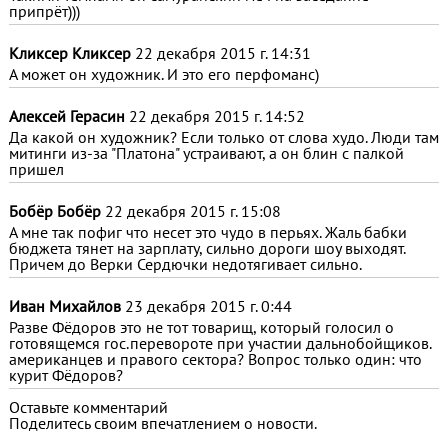
припрёт)))
Кликсер Кликсер
22 декабря 2015 г. 14:31
А может он художник. И это его перфоманс)
Алексей Герасин
22 декабря 2015 г. 14:52
Да какой он художник? Если только от слова худо. Люди там
митинги из-за "Платона" устраивают, а он блин с палкой
пришел
Бобёр Бобёр
22 декабря 2015 г. 15:08
А мне так пофиг что несет это чудо в перьях. Жаль бабки
бюджета тянет на зарплату, сильно дороги шоу выходят.
Причем до Верки Сердючки недотягивает сильно.
Иван Михайлов
23 декабря 2015 г. 0:44
Разве Фёдоров это не тот товарищ, который голосил о
готовящемся гос.перевороте при участии дальнобойщиков.
американцев и правого сектора? Вопрос только один: что
курит Фёдоров?
Оставьте комментарий
Поделитесь своим впечатлением о новости.