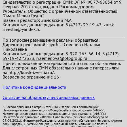
Свидетельство о регистрации СМИ: ЭЛ № ФС 77-68634 от 9
февраля 2017 года, выдано Роскомнадзором.
Учредитель: Общество с ограниченной ответственностью
"Смарт Медиа Групп".
Главный редактор:
Зимовский М.А.
Контактные данные редакции: 8 (4712) 39-19-42, kursk-
izvestia@yandex.ru
По вопросам размещения рекламы обращаться:
Директор рекламной службы: Семенова Наталья
Николаевна
Контактные данные редакции: 8-920-265-66-14, 8 (4712)
39-19-42 *2323, n.semenova@ptpgroup.ru
При использовании материалов сайта ссылка обязательна.
Для электронных СМИ обязательно наличие гиперссылки
на http://kursk-izvestia.ru/.
Возрастное ограничение 16+
Политика конфиденциальности
Согласие на обработку персональных данных
В России признаны экстремистскими и запрещены организации:
Некоммерческая организация «Фонд борьбы с коррупцией» («ФБК»),
Некоммерческая организация «Фонд защиты прав граждан» («ФЗПГ»),
Общественное движение «Штабы Навального» (решение Мосгорсуда от
09.06.2021), «Национал-большевистская партия», «Свидетели Иеговы», «Армия
воли народа», «Русский общенациональный союз», «Движение против