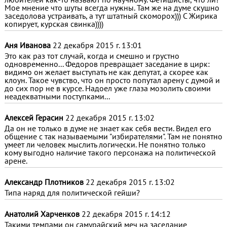
Мое мнение что шуты всегда нужны. Там же на думе скушно
заседолова устраивать, а тут штатный скоморох))) С Жирика
копирует, курская свинка))))
Аня Иванова
22 декабря 2015 г. 13:01
Это как раз тот случай, когда и смешно и грустно
одновременно... Федоров превращает заседание в цирк:
видимо он желает выступать не как депутат, а скорее как
клоун. Такое чувство, что он просто попутал арену с думой и
до сих пор не в курсе. Надоел уже глаза мозолить своими
неадекватными поступками...
Алексей Герасин
22 декабря 2015 г. 13:02
Да он не только в думе не знает как себя вести. Видел его
общение с так называемыми "избирателями". Там не понятно
умеет ли человек мыслить логически. Не понятно только
кому выгодно наличие такого персонажа на политической
арене.
Александр Плотников
22 декабря 2015 г. 13:02
Типа наряд для политической гейши?
Анатолий Харченков
22 декабря 2015 г. 14:12
Такими темпами он самурайский меч на заседание