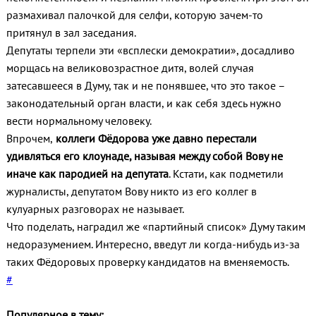
размахивал палочкой для селфи, которую зачем-то
притянул в зал заседания.
Депутаты терпели эти «всплески демократии», досадливо
морщась на великовозрастное дитя, волей случая
затесавшееся в Думу, так и не понявшее, что это такое –
законодательный орган власти, и как себя здесь нужно
вести нормальному человеку.
Впрочем,
коллеги Фёдорова уже давно перестали
удивляться его клоунаде, называя между собой Вову не
иначе как пародией на депутата
. Кстати, как подметили
журналисты, депутатом Вову никто из его коллег в
кулуарных разговорах не называет.
Что поделать, наградил же «партийный список» Думу таким
недоразумением. Интересно, введут ли когда-нибудь из-за
таких Фёдоровых проверку кандидатов на вменяемость.
#
Популярное в тему: