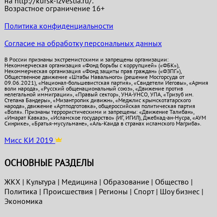
на http://kursk-izvestia.ru/.
Возрастное ограничение 16+
Политика конфиденциальности
Согласие на обработку персональных данных
В России признаны экстремистскими и запрещены организации:
Некоммерческая организация «Фонд борьбы с коррупцией» («ФБК»),
Некоммерческая организация «Фонд защиты прав граждан» («ФЗПГ»),
Общественное движение «Штабы Навального» (решение Мосгорсуда от
09.06.2021), «Национал-большевистская партия», «Свидетели Иеговы», «Армия
воли народа», «Русский общенациональный союз», «Движение против
нелегальной иммиграции», «Правый сектор», УНА-УНСО, УПА, «Тризуб им.
Степана Бандеры», «Мизантропик дивижн», «Меджлис крымскотатарского
народа», движение «Артподготовка», общероссийская политическая партия
«Воля». Признаны террористическими и запрещены: «Движение Талибан»,
«Имарат Кавказ», «Исламское государство» (ИГ, ИГИЛ), Джебхад-ан-Нусра, «АУМ
Синрике», «Братья-мусульмане», «Аль-Каида в странах исламского Магриба».
Мисс КИ 2019
ОСНОВНЫЕ РАЗДЕЛЫ
ЖКХ
|
Культура
|
Медицина
|
Образование
|
Общество
|
Политика
|
Проиcшествия
|
Регионы
|
Спорт
|
Шоу бизнес
|
Экономика