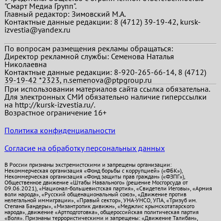
"Смарт Медиа Групп".
Главный редактор:
Зимовский М.А.
Контактные данные редакции: 8 (4712) 39-19-42, kursk-
izvestia@yandex.ru
По вопросам размещения рекламы обращаться:
Директор рекламной службы: Семенова Наталья
Николаевна
Контактные данные редакции: 8-920-265-66-14, 8 (4712)
39-19-42 *2323, n.semenova@ptpgroup.ru
При использовании материалов сайта ссылка обязательна.
Для электронных СМИ обязательно наличие гиперссылки
на http://kursk-izvestia.ru/.
Возрастное ограничение 16+
Политика конфиденциальности
Согласие на обработку персональных данных
В России признаны экстремистскими и запрещены организации:
Некоммерческая организация «Фонд борьбы с коррупцией» («ФБК»),
Некоммерческая организация «Фонд защиты прав граждан» («ФЗПГ»),
Общественное движение «Штабы Навального» (решение Мосгорсуда от
09.06.2021), «Национал-большевистская партия», «Свидетели Иеговы», «Армия
воли народа», «Русский общенациональный союз», «Движение против
нелегальной иммиграции», «Правый сектор», УНА-УНСО, УПА, «Тризуб им.
Степана Бандеры», «Мизантропик дивижн», «Меджлис крымскотатарского
народа», движение «Артподготовка», общероссийская политическая партия
«Воля». Признаны террористическими и запрещены: «Движение Талибан»,