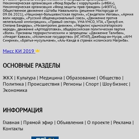
Некоммерческая организация «Фонд борьбы с коррупцией» («ФБК»),
Некоммерческая организация «Фонд защиты прав граждан» («ФЗПГ»),
Общественное движение «Штабы Навального» (решение Мосгорсуда от
09.06.2021), «Национал-большевистская партия», «Свидетели Иеговы», «Армия
воли народа», «Русский общенациональный союз», «Движение против
нелегальной иммиграции», «Правый сектор», УНА-УНСО, УПА, «Тризуб им.
Степана Бандеры», «Мизантропик дивижн», «Меджлис крымскотатарского
народа», движение «Артподготовка», общероссийская политическая партия
«Воля». Признаны террористическими и запрещены: «Движение Талибан»,
«Имарат Кавказ», «Исламское государство» (ИГ, ИГИЛ), Джебхад-ан-Нусра, «АУМ
Синрике», «Братья-мусульмане», «Аль-Каида в странах исламского Магриба».
Мисс КИ 2019
ОСНОВНЫЕ РАЗДЕЛЫ
ЖКХ
|
Культура
|
Медицина
|
Образование
|
Общество
|
Политика
|
Проиcшествия
|
Регионы
|
Спорт
|
Шоу бизнес
|
Экономика
ИНФОРМАЦИЯ
Главная
|
Прямой эфир
|
Объявления
|
О проекте
|
Реклама
|
Контакты