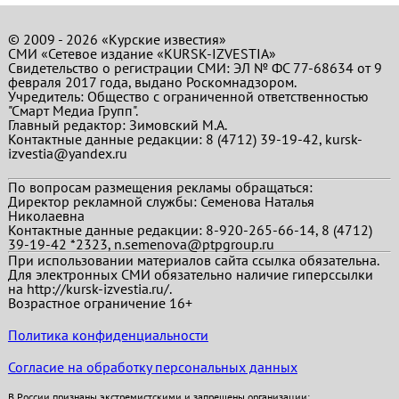
© 2009 - 2026 «Курские известия»
СМИ «Сетевое издание «KURSK-IZVESTIA»
Свидетельство о регистрации СМИ: ЭЛ № ФС 77-68634 от 9
февраля 2017 года, выдано Роскомнадзором.
Учредитель: Общество с ограниченной ответственностью
"Смарт Медиа Групп".
Главный редактор:
Зимовский М.А.
Контактные данные редакции: 8 (4712) 39-19-42, kursk-
izvestia@yandex.ru
По вопросам размещения рекламы обращаться:
Директор рекламной службы: Семенова Наталья
Николаевна
Контактные данные редакции: 8-920-265-66-14, 8 (4712)
39-19-42 *2323, n.semenova@ptpgroup.ru
При использовании материалов сайта ссылка обязательна.
Для электронных СМИ обязательно наличие гиперссылки
на http://kursk-izvestia.ru/.
Возрастное ограничение 16+
Политика конфиденциальности
Согласие на обработку персональных данных
В России признаны экстремистскими и запрещены организации: