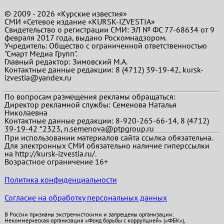
© 2009 - 2026 «Курские известия»
СМИ «Сетевое издание «KURSK-IZVESTIA»
Свидетельство о регистрации СМИ: ЭЛ № ФС 77-68634 от 9
февраля 2017 года, выдано Роскомнадзором.
Учредитель: Общество с ограниченной ответственностью
"Смарт Медиа Групп".
Главный редактор:
Зимовский М.А.
Контактные данные редакции: 8 (4712) 39-19-42, kursk-
izvestia@yandex.ru
По вопросам размещения рекламы обращаться:
Директор рекламной службы: Семенова Наталья
Николаевна
Контактные данные редакции: 8-920-265-66-14, 8 (4712)
39-19-42 *2323, n.semenova@ptpgroup.ru
При использовании материалов сайта ссылка обязательна.
Для электронных СМИ обязательно наличие гиперссылки
на http://kursk-izvestia.ru/.
Возрастное ограничение 16+
Политика конфиденциальности
Согласие на обработку персональных данных
В России признаны экстремистскими и запрещены организации:
Некоммерческая организация «Фонд борьбы с коррупцией» («ФБК»),