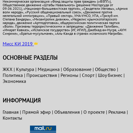
Некоммерческая организация «Фонд защиты прав граждан» («ФЗПГ»),
Общественное движение «Штабы Навального» (решение Мосгорсуда от
09.06.2021), «Национал-большевистская партия», «Свидетели Иеговы», «Армия
воли народа», «Русский общенациональный союз», «Движение против
нелегальной иммиграции», «Правый сектор», УНА-УНСО, УПА, «Тризуб им.
Степана Бандеры», «Мизантропик дивижн», «Меджлис крымскотатарского
народа», движение «Артподготовка», общероссийская политическая партия
«Воля». Признаны террористическими и запрещены: «Движение Талибан»,
«Имарат Кавказ», «Исламское государство» (ИГ, ИГИЛ), Джебхад-ан-Нусра, «АУМ
Синрике», «Братья-мусульмане», «Аль-Каида в странах исламского Магриба».
Мисс КИ 2019
ОСНОВНЫЕ РАЗДЕЛЫ
ЖКХ
|
Культура
|
Медицина
|
Образование
|
Общество
|
Политика
|
Проиcшествия
|
Регионы
|
Спорт
|
Шоу бизнес
|
Экономика
ИНФОРМАЦИЯ
Главная
|
Прямой эфир
|
Объявления
|
О проекте
|
Реклама
|
Контакты