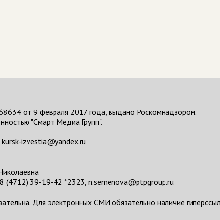
68634 от 9 февраля 2017 года, выдано Роскомнадзором.
нностью "Смарт Медиа Групп".
kursk-izvestia@yandex.ru
 Николаевна
8 (4712) 39-19-42 *2323, n.semenova@ptpgroup.ru
тельна. Для электронных СМИ обязательно наличие гиперссылки н