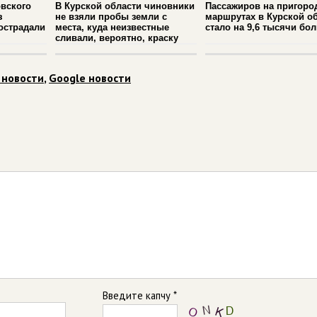
вского
В Курской области чиновники
Пассажиров на пригоро
з
не взяли пробы земли с
маршрутах в Курской о
острадали
места, куда неизвестные
стало на 9,6 тысячи бо
сливали, вероятно, краску
 новости
,
Google новости
Введите капчу *