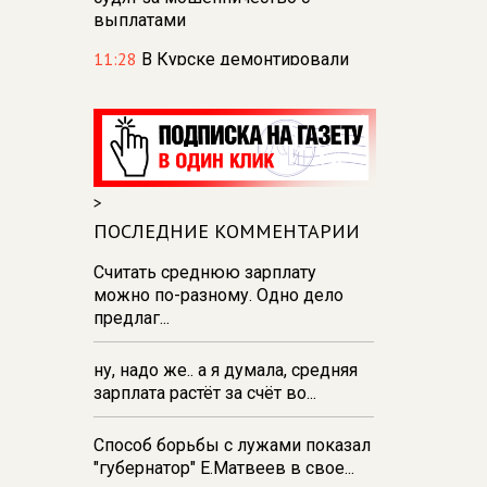
выплатами
11:28
В Курске демонтировали
тарзанки для прыжков в воду на
реке Тускарь и Стрелецком озере
11:27
В парке Пионеров в Курске
отпразднуют День
физкультурника
>
11:26
В Курске в парке «Патриот»
ПОСЛЕДНИЕ КОММЕНТАРИИ
зажгли свечи в память о
Считать среднюю зарплату
погибших в августе 2024 года
можно по-разному. Одно дело
10:53
Курянка отвезла
предлаг...
мошенникам драгоценностей и
денег на сумму свыше 10
ну, надо же.. а я думала, средняя
миллионов рублей
зарплата растёт за счёт во...
10:42
В Курской области
Россельхознадзор выявил 55
Способ борьбы с лужами показал
новых очагов опасных сорняков
"губернатор" Е.Матвеев в свое...