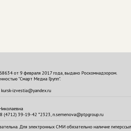
68634 от 9 февраля 2017 года, выдано Роскомнадзором.
нностью "Смарт Медиа Групп".
kursk-izvestia@yandex.ru
 Николаевна
8 (4712) 39-19-42 *2323, n.semenova@ptpgroup.ru
тельна. Для электронных СМИ обязательно наличие гиперссылки н