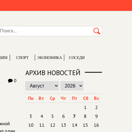
ШИМ
СПОРТ
ЭКОНОМИКА
СОСЕДИ
АРХИВ НОВОСТЕЙ
0
Пн
Вт
Ср
Чт
Пт
Сб
Вс
1
2
3
4
5
6
7
8
9
ёжной
10
11
12
13
14
15
16
ил один