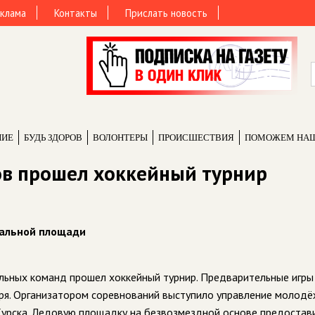
клама
Контакты
Прислать новость
НИЕ
БУДЬ ЗДОРОВ
ВОЛОНТЕРЫ
ПРОИCШЕСТВИЯ
ПОМОЖЕМ НА
ов прошел хоккейный турнир
ральной площади
ольных команд прошел хоккейный турнир. Предварительные игры
варя. Организатором соревнований выступило управление молод
 Курска. Ледовую площадку на безвозмездной основе предостав