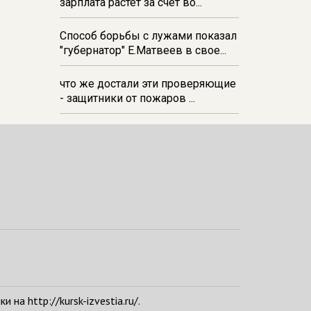
зарплата растёт за счёт во...
Способ борьбы с лужами показал
"губернатор" Е.Матвеев в свое...
что же достали эти проверяющие
- защитники от пожаров ...
а http://kursk-izvestia.ru/.