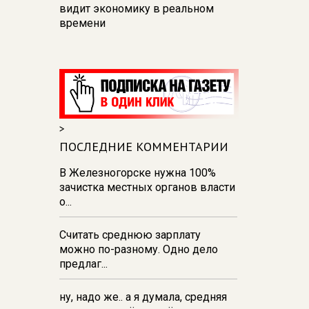
видит экономику в реальном
времени
12:26
В Курске перекроют
движение на участке улицы
Карла Маркса
12:17
В Курске прокуратура
добивается возмещения для
>
девочки - подростка ущерба за
побои
ПОСЛЕДНИЕ КОММЕНТАРИИ
11:58
В Курской области
В Железногорске нужна 100%
обрушившаяся стена повлекла
зачистка местных органов власти
возбуждение уголовного дела в
о...
отношении ИП
Считать среднюю зарплату
11:52
В Курске прокуратура
можно по-разному. Одно дело
добивается выплаты более 1 млн
предлаг...
рублей зарплаты 32-м
работникам
ну, надо же.. а я думала, средняя