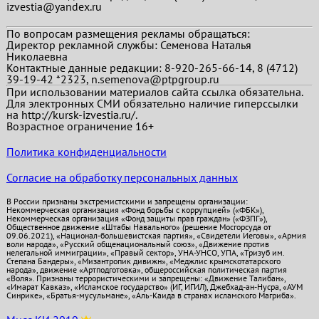
izvestia@yandex.ru
По вопросам размещения рекламы обращаться:
Директор рекламной службы: Семенова Наталья
Николаевна
Контактные данные редакции: 8-920-265-66-14, 8 (4712)
39-19-42 *2323, n.semenova@ptpgroup.ru
При использовании материалов сайта ссылка обязательна.
Для электронных СМИ обязательно наличие гиперссылки
на http://kursk-izvestia.ru/.
Возрастное ограничение 16+
Политика конфиденциальности
Согласие на обработку персональных данных
В России признаны экстремистскими и запрещены организации:
Некоммерческая организация «Фонд борьбы с коррупцией» («ФБК»),
Некоммерческая организация «Фонд защиты прав граждан» («ФЗПГ»),
Общественное движение «Штабы Навального» (решение Мосгорсуда от
09.06.2021), «Национал-большевистская партия», «Свидетели Иеговы», «Армия
воли народа», «Русский общенациональный союз», «Движение против
нелегальной иммиграции», «Правый сектор», УНА-УНСО, УПА, «Тризуб им.
Степана Бандеры», «Мизантропик дивижн», «Меджлис крымскотатарского
народа», движение «Артподготовка», общероссийская политическая партия
«Воля». Признаны террористическими и запрещены: «Движение Талибан»,
«Имарат Кавказ», «Исламское государство» (ИГ, ИГИЛ), Джебхад-ан-Нусра, «АУМ
Синрике», «Братья-мусульмане», «Аль-Каида в странах исламского Магриба».