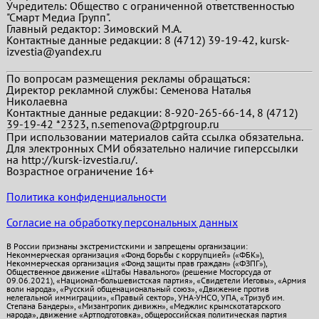
Учредитель: Общество с ограниченной ответственностью
"Смарт Медиа Групп".
Главный редактор:
Зимовский М.А.
Контактные данные редакции: 8 (4712) 39-19-42, kursk-
izvestia@yandex.ru
По вопросам размещения рекламы обращаться:
Директор рекламной службы: Семенова Наталья
Николаевна
Контактные данные редакции: 8-920-265-66-14, 8 (4712)
39-19-42 *2323, n.semenova@ptpgroup.ru
При использовании материалов сайта ссылка обязательна.
Для электронных СМИ обязательно наличие гиперссылки
на http://kursk-izvestia.ru/.
Возрастное ограничение 16+
Политика конфиденциальности
Согласие на обработку персональных данных
В России признаны экстремистскими и запрещены организации:
Некоммерческая организация «Фонд борьбы с коррупцией» («ФБК»),
Некоммерческая организация «Фонд защиты прав граждан» («ФЗПГ»),
Общественное движение «Штабы Навального» (решение Мосгорсуда от
09.06.2021), «Национал-большевистская партия», «Свидетели Иеговы», «Армия
воли народа», «Русский общенациональный союз», «Движение против
нелегальной иммиграции», «Правый сектор», УНА-УНСО, УПА, «Тризуб им.
Степана Бандеры», «Мизантропик дивижн», «Меджлис крымскотатарского
народа», движение «Артподготовка», общероссийская политическая партия