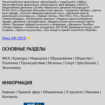
Некоммерческая организация «Фонд борьбы с коррупцией» («ФБК»),
Некоммерческая организация «Фонд защиты прав граждан» («ФЗПГ»),
Общественное движение «Штабы Навального» (решение Мосгорсуда от
09.06.2021), «Национал-большевистская партия», «Свидетели Иеговы», «Армия
воли народа», «Русский общенациональный союз», «Движение против
нелегальной иммиграции», «Правый сектор», УНА-УНСО, УПА, «Тризуб им.
Степана Бандеры», «Мизантропик дивижн», «Меджлис крымскотатарского
народа», движение «Артподготовка», общероссийская политическая партия
«Воля». Признаны террористическими и запрещены: «Движение Талибан»,
«Имарат Кавказ», «Исламское государство» (ИГ, ИГИЛ), Джебхад-ан-Нусра, «АУМ
Синрике», «Братья-мусульмане», «Аль-Каида в странах исламского Магриба».
Мисс КИ 2019
ОСНОВНЫЕ РАЗДЕЛЫ
ЖКХ
|
Культура
|
Медицина
|
Образование
|
Общество
|
Политика
|
Проиcшествия
|
Регионы
|
Спорт
|
Шоу бизнес
|
Экономика
ИНФОРМАЦИЯ
Главная
|
Прямой эфир
|
Объявления
|
О проекте
|
Реклама
|
Контакты