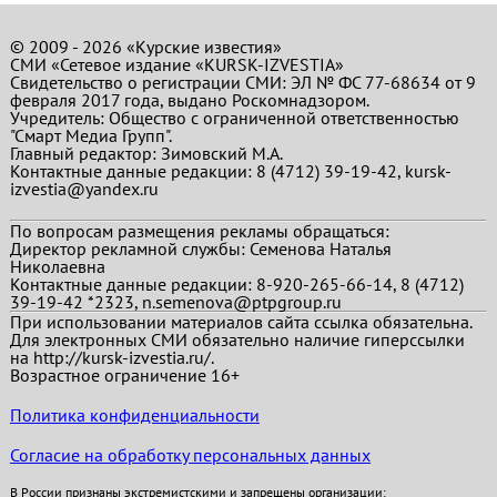
© 2009 - 2026 «Курские известия»
СМИ «Сетевое издание «KURSK-IZVESTIA»
Свидетельство о регистрации СМИ: ЭЛ № ФС 77-68634 от 9
февраля 2017 года, выдано Роскомнадзором.
Учредитель: Общество с ограниченной ответственностью
"Смарт Медиа Групп".
Главный редактор:
Зимовский М.А.
Контактные данные редакции: 8 (4712) 39-19-42, kursk-
izvestia@yandex.ru
По вопросам размещения рекламы обращаться:
Директор рекламной службы: Семенова Наталья
Николаевна
Контактные данные редакции: 8-920-265-66-14, 8 (4712)
39-19-42 *2323, n.semenova@ptpgroup.ru
При использовании материалов сайта ссылка обязательна.
Для электронных СМИ обязательно наличие гиперссылки
на http://kursk-izvestia.ru/.
Возрастное ограничение 16+
Политика конфиденциальности
Согласие на обработку персональных данных
В России признаны экстремистскими и запрещены организации: