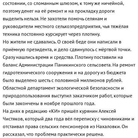
состоянии, со сломанным шлюзом, к тому же ничейной,
поэтому денег на её ремонт и на прокладку дороги
выделить нельзя. Не захотели помочь селянам и
руководители местного сельхозпредприятия, чья тяжёлая
техника постоянно курсирует через плотину.
Но жители не сдавались. О своей беде они написали в
приёмную президента, и дело сдвинулось с мёртвой точки.
Сразу нашлись время и средства. Плотину поставили на
баланс Администрации Паникинского сельсовета. На ремонт
гидротехнического сооружения и на дорогу из бюджета
было выделено шесть с половиной миллионов рублей.
Областной департамент экологической безопасности и
природопользования выступил заказчиком работ, которые
были закончены в ноябре прошлого года.
На днях в редакцию «КИ» пришёл курянин Алексей
Чистяков, который два года вёл переписку с чиновниками и
отстаивал права сельских пенсионеров из Нахаловки. Он
рассказал, что проблема практически решена.