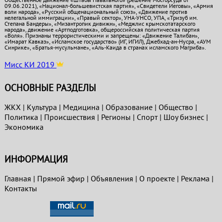
09.06.2021), «Национал-большевистская партия», «Свидетели Иеговы», «Армия
воли народа», «Русский общенациональный союз», «Движение против
нелегальной иммиграции», «Правый сектор», УНА-УНСО, УПА, «Тризуб им.
Степана Бандеры», «Мизантропик дивижн», «Меджлис крымскотатарского
народа», движение «Артподготовка», общероссийская политическая партия
«Воля». Признаны террористическими и запрещены: «Движение Талибан»,
«Имарат Кавказ», «Исламское государство» (ИГ, ИГИЛ), Джебхад-ан-Нусра, «АУМ
Синрике», «Братья-мусульмане», «Аль-Каида в странах исламского Магриба».
Мисс КИ 2019
ОСНОВНЫЕ РАЗДЕЛЫ
ЖКХ
|
Культура
|
Медицина
|
Образование
|
Общество
|
Политика
|
Проиcшествия
|
Регионы
|
Спорт
|
Шоу бизнес
|
Экономика
ИНФОРМАЦИЯ
Главная
|
Прямой эфир
|
Объявления
|
О проекте
|
Реклама
|
Контакты