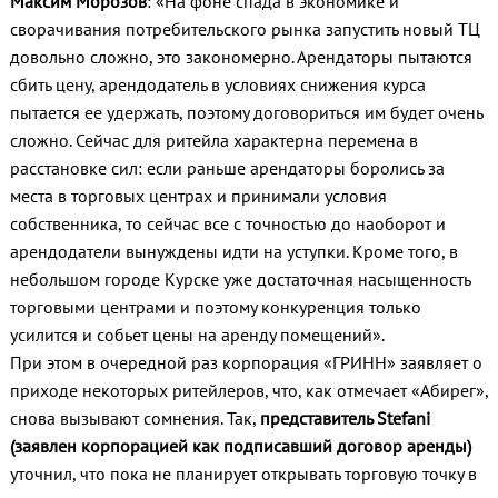
Максим Морозов
: «На фоне спада в экономике и
сворачивания потребительского рынка запустить новый ТЦ
довольно сложно, это закономерно. Арендаторы пытаются
сбить цену, арендодатель в условиях снижения курса
пытается ее удержать, поэтому договориться им будет очень
сложно. Сейчас для ритейла характерна перемена в
расстановке сил: если раньше арендаторы боролись за
места в торговых центрах и принимали условия
собственника, то сейчас все с точностью до наоборот и
арендодатели вынуждены идти на уступки. Кроме того, в
небольшом городе Курске уже достаточная насыщенность
торговыми центрами и поэтому конкуренция только
усилится и собьет цены на аренду помещений».
При этом в очередной раз корпорация «ГРИНН» заявляет о
приходе некоторых ритейлеров, что, как отмечает «Абирег»,
снова вызывают сомнения. Так,
представитель Stefani
(заявлен корпорацией как подписавший договор аренды)
уточнил, что пока не планирует открывать торговую точку в