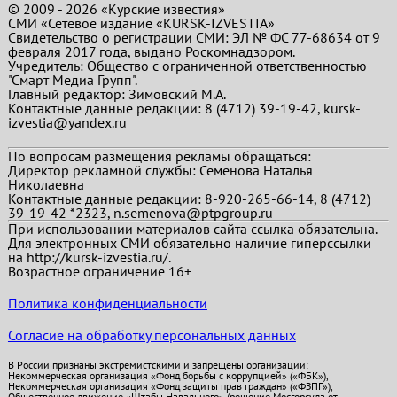
© 2009 - 2026 «Курские известия»
СМИ «Сетевое издание «KURSK-IZVESTIA»
Свидетельство о регистрации СМИ: ЭЛ № ФС 77-68634 от 9
февраля 2017 года, выдано Роскомнадзором.
Учредитель: Общество с ограниченной ответственностью
"Смарт Медиа Групп".
Главный редактор:
Зимовский М.А.
Контактные данные редакции: 8 (4712) 39-19-42, kursk-
izvestia@yandex.ru
По вопросам размещения рекламы обращаться:
Директор рекламной службы: Семенова Наталья
Николаевна
Контактные данные редакции: 8-920-265-66-14, 8 (4712)
39-19-42 *2323, n.semenova@ptpgroup.ru
При использовании материалов сайта ссылка обязательна.
Для электронных СМИ обязательно наличие гиперссылки
на http://kursk-izvestia.ru/.
Возрастное ограничение 16+
Политика конфиденциальности
Согласие на обработку персональных данных
В России признаны экстремистскими и запрещены организации:
Некоммерческая организация «Фонд борьбы с коррупцией» («ФБК»),
Некоммерческая организация «Фонд защиты прав граждан» («ФЗПГ»),
Общественное движение «Штабы Навального» (решение Мосгорсуда от