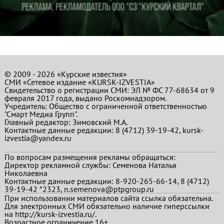
© 2009 - 2026 «Курские известия»
СМИ «Сетевое издание «KURSK-IZVESTIA»
Свидетельство о регистрации СМИ: ЭЛ № ФС 77-68634 от 9
февраля 2017 года, выдано Роскомнадзором.
Учредитель: Общество с ограниченной ответственностью
"Смарт Медиа Групп".
Главный редактор:
Зимовский М.А.
Контактные данные редакции: 8 (4712) 39-19-42, kursk-
izvestia@yandex.ru
По вопросам размещения рекламы обращаться:
Директор рекламной службы: Семенова Наталья
Николаевна
Контактные данные редакции: 8-920-265-66-14, 8 (4712)
39-19-42 *2323, n.semenova@ptpgroup.ru
При использовании материалов сайта ссылка обязательна.
Для электронных СМИ обязательно наличие гиперссылки
на http://kursk-izvestia.ru/.
Возрастное ограничение 16+