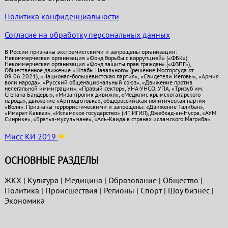
Политика конфиденциальности
Согласие на обработку персональных данных
В России признаны экстремистскими и запрещены организации:
Некоммерческая организация «Фонд борьбы с коррупцией» («ФБК»),
Некоммерческая организация «Фонд защиты прав граждан» («ФЗПГ»),
Общественное движение «Штабы Навального» (решение Мосгорсуда от
09.06.2021), «Национал-большевистская партия», «Свидетели Иеговы», «Армия
воли народа», «Русский общенациональный союз», «Движение против
нелегальной иммиграции», «Правый сектор», УНА-УНСО, УПА, «Тризуб им.
Степана Бандеры», «Мизантропик дивижн», «Меджлис крымскотатарского
народа», движение «Артподготовка», общероссийская политическая партия
«Воля». Признаны террористическими и запрещены: «Движение Талибан»,
«Имарат Кавказ», «Исламское государство» (ИГ, ИГИЛ), Джебхад-ан-Нусра, «АУМ
Синрике», «Братья-мусульмане», «Аль-Каида в странах исламского Магриба».
Мисс КИ 2019
ОСНОВНЫЕ РАЗДЕЛЫ
ЖКХ
|
Культура
|
Медицина
|
Образование
|
Общество
|
Политика
|
Проиcшествия
|
Регионы
|
Спорт
|
Шоу бизнес
|
Экономика