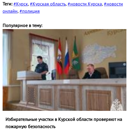
Теги:
#Курск
,
#Курская область
,
#новости Курска
,
#новости
онлайн
,
#полиция
Популярное в тему:
Избирательные участки в Курской области проверяют на
пожарную безопасность