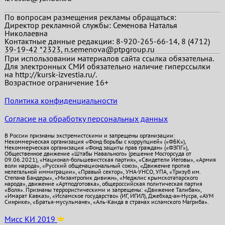
По вопросам размещения рекламы обращаться:
Директор рекламной службы: Семенова Наталья
Николаевна
Контактные данные редакции: 8-920-265-66-14, 8 (4712)
39-19-42 *2323, n.semenova@ptpgroup.ru
При использовании материалов сайта ссылка обязательна.
Для электронных СМИ обязательно наличие гиперссылки
на http://kursk-izvestia.ru/.
Возрастное ограничение 16+
Политика конфиденциальности
Согласие на обработку персональных данных
В России признаны экстремистскими и запрещены организации:
Некоммерческая организация «Фонд борьбы с коррупцией» («ФБК»),
Некоммерческая организация «Фонд защиты прав граждан» («ФЗПГ»),
Общественное движение «Штабы Навального» (решение Мосгорсуда от
09.06.2021), «Национал-большевистская партия», «Свидетели Иеговы», «Армия
воли народа», «Русский общенациональный союз», «Движение против
нелегальной иммиграции», «Правый сектор», УНА-УНСО, УПА, «Тризуб им.
Степана Бандеры», «Мизантропик дивижн», «Меджлис крымскотатарского
народа», движение «Артподготовка», общероссийская политическая партия
«Воля». Признаны террористическими и запрещены: «Движение Талибан»,
«Имарат Кавказ», «Исламское государство» (ИГ, ИГИЛ), Джебхад-ан-Нусра, «АУМ
Синрике», «Братья-мусульмане», «Аль-Каида в странах исламского Магриба».
Мисс КИ 2019