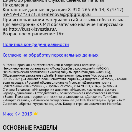
Николаевна
Контактные данные редакции: 8-920-265-66-14, 8 (4712)
39-19-42 *2323, n.semenova@ptpgroup.ru
При использовании материалов сайта ссылка обязательна.
Для электронных СМИ обязательно наличие гиперссылки
на http://kursk-izvestia.ru/.
Возрастное ограничение 16+
Политика конфиденциальности
Согласие на обработку персональных данных
В России признаны экстремистскими и запрещены организации:
Некоммерческая организация «Фонд борьбы с коррупцией» («ФБК»),
Некоммерческая организация «Фонд защиты прав граждан» («ФЗПГ»),
Общественное движение «Штабы Навального» (решение Мосгорсуда от
09.06.2021), «Национал-большевистская партия», «Свидетели Иеговы», «Армия
воли народа», «Русский общенациональный союз», «Движение против
нелегальной иммиграции», «Правый сектор», УНА-УНСО, УПА, «Тризуб им.
Степана Бандеры», «Мизантропик дивижн», «Меджлис крымскотатарского
народа», движение «Артподготовка», общероссийская политическая партия
«Воля». Признаны террористическими и запрещены: «Движение Талибан»,
«Имарат Кавказ», «Исламское государство» (ИГ, ИГИЛ), Джебхад-ан-Нусра, «АУМ
Синрике», «Братья-мусульмане», «Аль-Каида в странах исламского Магриба».
Мисс КИ 2019
ОСНОВНЫЕ РАЗДЕЛЫ