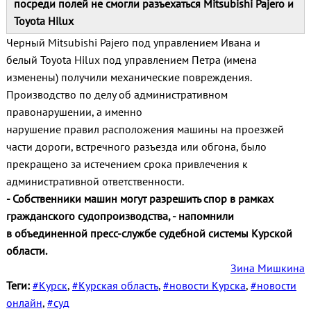
посреди полей не смогли разъехаться Mitsubishi Pajero и
Toyota Hilux
Черный Mitsubishi Pajero под управлением Ивана и
белый Toyota Hilux под управлением Петра (имена
изменены) получили механические повреждения.
Производство по делу об административном
правонарушении, а именно
нарушение правил расположения машины на проезжей
части дороги, встречного разъезда или обгона, было
прекращено за истечением срока привлечения к
административной ответственности.
- Собственники машин могут разрешить спор в рамках
гражданского судопроизводства, - напомнили
в объединенной пресс-службе судебной системы Курской
области.
Зина Мишкина
Теги:
#Курск
,
#Курская область
,
#новости Курска
,
#новости
онлайн
,
#суд