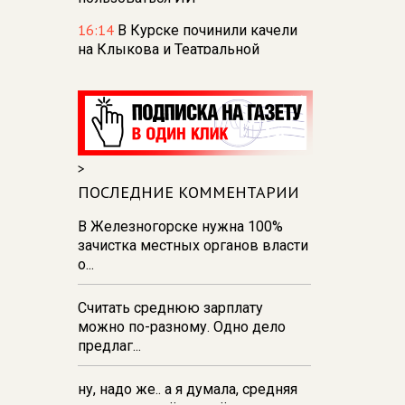
16:14
В Курске починили качели
на Клыкова и Театральной
площади
15:40
Первый шкаф для
книгообмена появился в Курске
— всего откроют 30 точек
>
14:31
В Курске за неделю
вывезли 68 тонн мусора из
ПОСЛЕДНИЕ КОММЕНТАРИИ
парков и скверов
В Железногорске нужна 100%
14:22
В Курске 30 пасечников
зачистка местных органов власти
продают мёд на ярмарке
о...
«Курский мед»
Считать среднюю зарплату
14:09
В Курской области
можно по-разному. Одно дело
обнаружили и обезвредили
предлаг...
снаряд времён ВОВ
ну, надо же.. а я думала, средняя