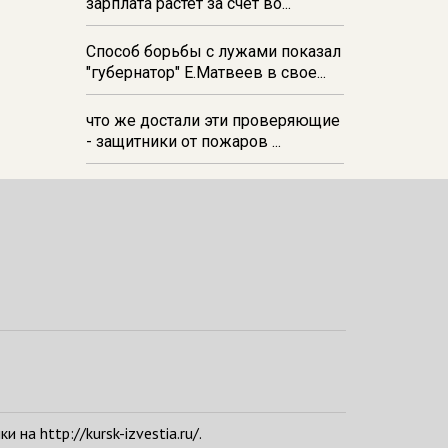
зарплата растёт за счёт во...
Способ борьбы с лужами показал
"губернатор" Е.Матвеев в свое...
что же достали эти проверяющие
- защитники от пожаров ...
а http://kursk-izvestia.ru/.