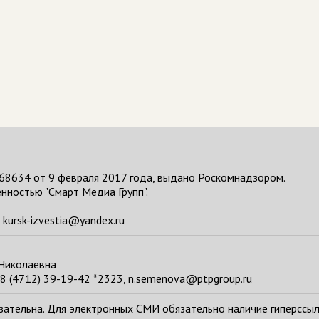
68634 от 9 февраля 2017 года, выдано Роскомнадзором.
нностью "Смарт Медиа Групп".
kursk-izvestia@yandex.ru
 Николаевна
8 (4712) 39-19-42 *2323, n.semenova@ptpgroup.ru
тельна. Для электронных СМИ обязательно наличие гиперссылки н