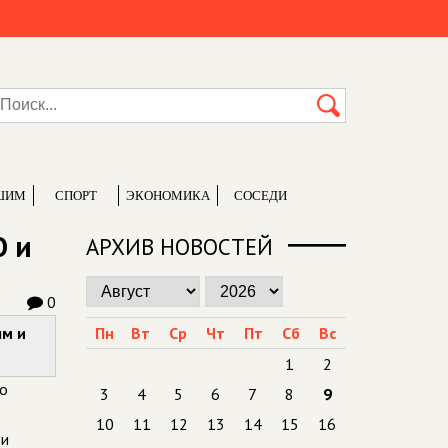
ШИМ
СПОРТ
ЭКОНОМИКА
СОСЕДИ
О и
АРХИВ НОВОСТЕЙ
0
ым и
Пн
Вт
Ср
Чт
Пт
Сб
Вс
1
2
го
3
4
5
6
7
8
9
10
11
12
13
14
15
16
ти