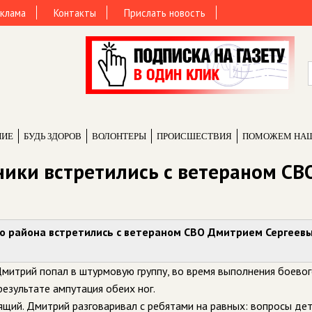
клама
Контакты
Прислать новость
НИЕ
БУДЬ ЗДОРОВ
ВОЛОНТЕРЫ
ПРОИCШЕСТВИЯ
ПОМОЖЕМ НА
ники встретились с ветераном СВ
о района встретились с ветераном СВО Дмитрием Сергеев
Дмитрий попал в штурмовую группу, во время выполнения боево
результате ампутация обеих ног.
ящий. Дмитрий разговаривал с ребятами на равных: вопросы де