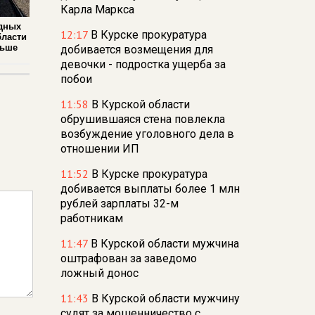
Карла Маркса
дных
12:17
В Курске прокуратура
бласти
льше
добивается возмещения для
девочки - подростка ущерба за
побои
11:58
В Курской области
обрушившаяся стена повлекла
возбуждение уголовного дела в
отношении ИП
11:52
В Курске прокуратура
добивается выплаты более 1 млн
рублей зарплаты 32-м
работникам
11:47
В Курской области мужчина
оштрафован за заведомо
ложный донос
11:43
В Курской области мужчину
судят за мошенничество с