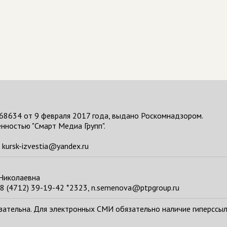
68634 от 9 февраля 2017 года, выдано Роскомнадзором.
нностью "Смарт Медиа Групп".
kursk-izvestia@yandex.ru
 Николаевна
8 (4712) 39-19-42 *2323, n.semenova@ptpgroup.ru
тельна. Для электронных СМИ обязательно наличие гиперссылки н