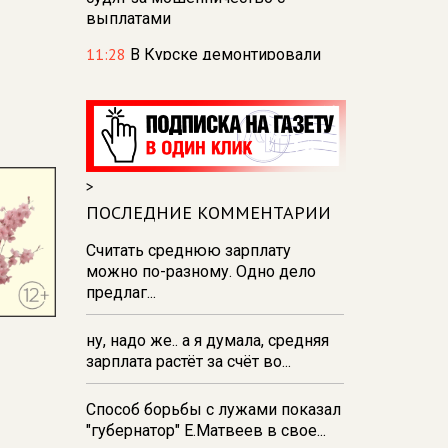
выплатами
11:28
В Курске демонтировали
тарзанки для прыжков в воду на
реке Тускарь и Стрелецком озере
11:27
В парке Пионеров в Курске
отпразднуют День
физкультурника
>
11:26
В Курске в парке «Патриот»
ПОСЛЕДНИЕ КОММЕНТАРИИ
зажгли свечи в память о
Считать среднюю зарплату
погибших в августе 2024 года
можно по-разному. Одно дело
10:53
Курянка отвезла
предлаг...
мошенникам драгоценностей и
денег на сумму свыше 10
ну, надо же.. а я думала, средняя
миллионов рублей
зарплата растёт за счёт во...
10:42
В Курской области
Россельхознадзор выявил 55
Способ борьбы с лужами показал
новых очагов опасных сорняков
"губернатор" Е.Матвеев в свое...