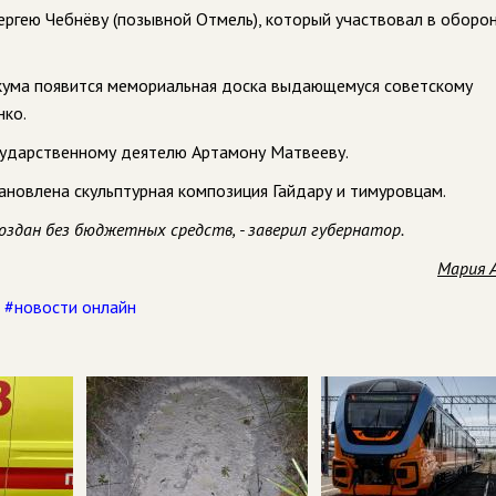
ергею Чебнёву (позывной Отмель), который участвовал в оборо
икума появится мемориальная доска выдающемуся советскому
нко.
осударственному деятелю Артамону Матвееву.
ановлена скульптурная композиция Гайдару и тимуровцам.
оздан без бюджетных средств, - заверил губернатор.
Мария 
,
#новости онлайн