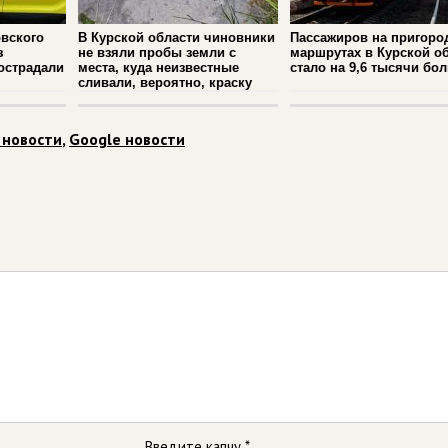
вского
В Курской области чиновники
Пассажиров на пригоро
з
не взяли пробы земли с
маршрутах в Курской о
острадали
места, куда неизвестные
стало на 9,6 тысячи бо
сливали, вероятно, краску
 новости
,
Google новости
Введите капчу *