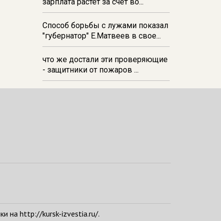
зарплата растёт за счёт во...
Способ борьбы с лужами показал
"губернатор" Е.Матвеев в свое...
что же достали эти проверяющие
- защитники от пожаров ...
а http://kursk-izvestia.ru/.