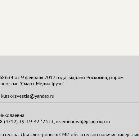
68634 от 9 февраля 2017 года, выдано Роскомнадзором.
нностью "Смарт Медиа Групп".
kursk-izvestia@yandex.ru
 Николаевна
8 (4712) 39-19-42 *2323, n.semenova@ptpgroup.ru
тельна. Для электронных СМИ обязательно наличие гиперссылки н