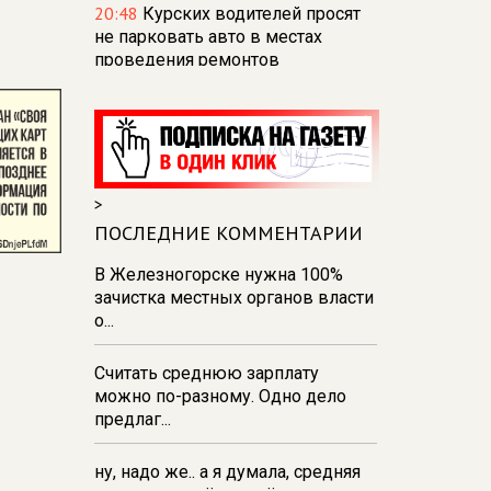
20:48
Курских водителей просят
не парковать авто в местах
проведения ремонтов
18:57
Курское МЧС
предупреждает о грозах и
сильных порывах ветра 8 августа
16:47
В Курске отметили 70-летие
>
Дня строителя
ПОСЛЕДНИЕ КОММЕНТАРИИ
16:36
Прокуратура держит на
контроле ситуацию с
В Железногорске нужна 100%
водоснабжением в
зачистка местных органов власти
Железногорске
о...
15:55
В Курске министр природы
Считать среднюю зарплату
продолжает искать источник
можно по-разному. Одно дело
неприятного запаха
предлаг...
ну, надо же.. а я думала, средняя