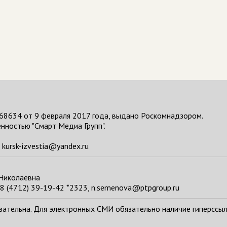
68634 от 9 февраля 2017 года, выдано Роскомнадзором.
нностью "Смарт Медиа Групп".
kursk-izvestia@yandex.ru
 Николаевна
8 (4712) 39-19-42 *2323, n.semenova@ptpgroup.ru
тельна. Для электронных СМИ обязательно наличие гиперссылки н