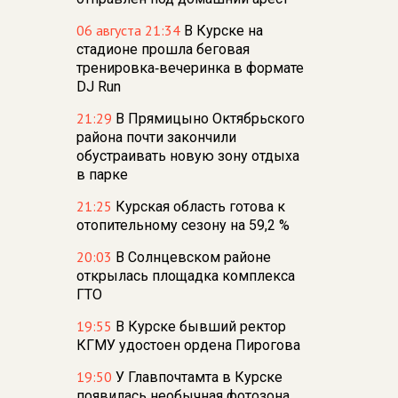
06 августа 21:34
В Курске на
стадионе прошла беговая
тренировка‑вечеринка в формате
DJ Run
21:29
В Прямицыно Октябрьского
района почти закончили
обустраивать новую зону отдыха
в парке
21:25
Курская область готова к
отопительному сезону на 59,2 %
20:03
В Солнцевском районе
открылась площадка комплекса
ГТО
19:55
В Курске бывший ректор
КГМУ удостоен ордена Пирогова
19:50
У Главпочтамта в Курске
появилась необычная фотозона