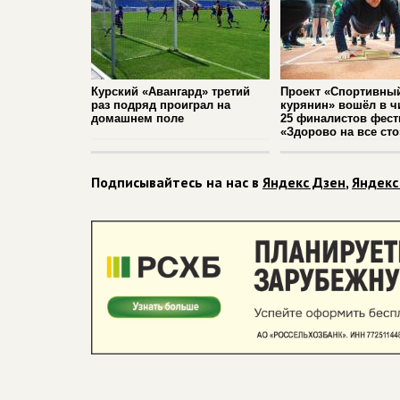
Курский «Авангард» третий
Проект «Спортивны
раз подряд проиграл на
курянин» вошёл в ч
домашнем поле
25 финалистов фест
«Здорово на все сто
Подписывайтесь на нас в
Яндекс Дзен
,
Яндекс