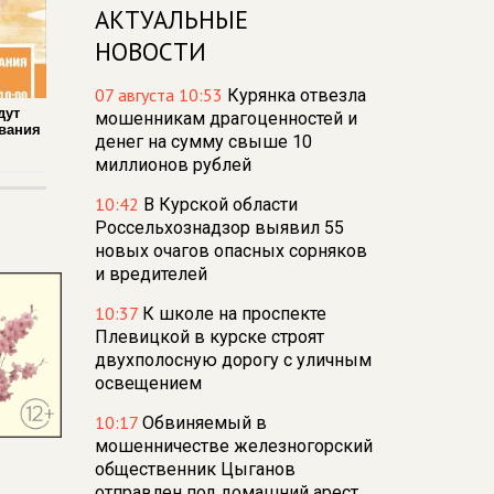
АКТУАЛЬНЫЕ
НОВОСТИ
07 августа 10:53
Курянка отвезла
дут
мошенникам драгоценностей и
вания
денег на сумму свыше 10
миллионов рублей
10:42
В Курской области
Россельхознадзор выявил 55
новых очагов опасных сорняков
и вредителей
10:37
К школе на проспекте
Плевицкой в курске строят
двухполосную дорогу с уличным
освещением
10:17
Обвиняемый в
мошенничестве железногорский
общественник Цыганов
отправлен под домашний арест