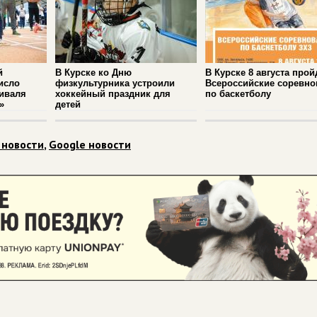
й
В Курске ко Дню
В Курске 8 августа прой
исло
физкультурника устроили
Всероссийские соревно
иваля
хоккейный праздник для
по баскетболу
»
детей
 новости
,
Google новости