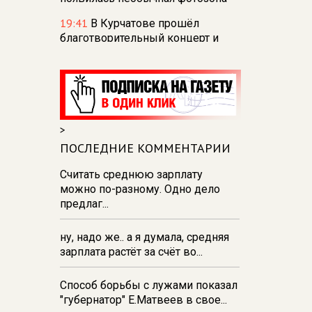
19:41
В Курчатове прошёл
благотворительный концерт и
показ документального фильма
18:51
В Сеймском округе Курска
временно отключат
электричество
>
18:44
В Курске на полив
городских цветников и
ПОСЛЕДНИЕ КОММЕНТАРИИ
деревьев израсходовано
Считать среднюю зарплату
102 куб. м воды за неделю
можно по-разному. Одно дело
18:38
Прокуратуру Курской
предлаг...
области теперь возглавляет
бывший прокурор Чукотки
ну, надо же.. а я думала, средняя
Дмитрий Бурко
зарплата растёт за счёт во...
18:27
В парке Пионеров в Курске
отпразднуют День
Способ борьбы с лужами показал
физкультурника
"губернатор" Е.Матвеев в свое...