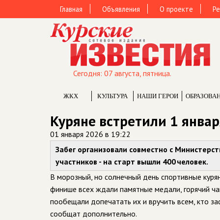
Главная
Объявления
О проекте
Ре
Сегодня: 07 августа, пятница.
ЖКХ
КУЛЬТУРА
НАШИ ГЕРОИ
ОБРАЗОВА
Куряне встретили 1 январ
01 января 2026 в 19:22
Забег организовали совместно с Министерст
участников - на старт вышли 400 человек.
В морозный, но солнечный день спортивные курян
финише всех ждали памятные медали, горячий чай
пообещали допечатать их и вручить всем, кто за
сообщат дополнительно.