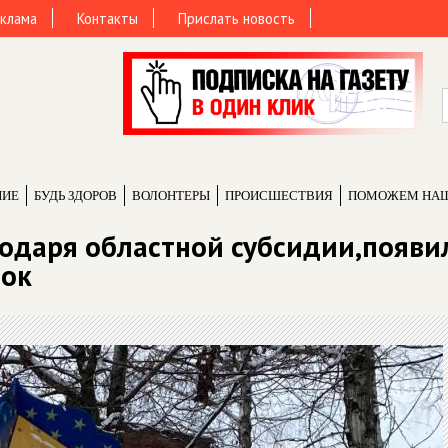
клама
Контакты
Прислать новость
НИЕ
БУДЬ ЗДОРОВ
ВОЛОНТЕРЫ
ПРОИCШЕСТВИЯ
ПОМОЖЕМ НА
агодаря областной субсидии,появи
док