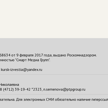
68634 от 9 февраля 2017 года, выдано Роскомнадзором.
нностью "Смарт Медиа Групп".
kursk-izvestia@yandex.ru
 Николаевна
8 (4712) 39-19-42 *2323, n.semenova@ptpgroup.ru
тельна. Для электронных СМИ обязательно наличие гиперссылки н