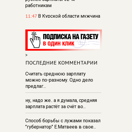
работникам
11:47
В Курской области мужчина
оштрафован за заведомо
ложный донос
11:43
В Курской области мужчину
судят за мошенничество с
выплатами
>
11:28
В Курске демонтировали
ПОСЛЕДНИЕ КОММЕНТАРИИ
тарзанки для прыжков в воду на
Считать среднюю зарплату
реке Тускарь и Стрелецком озере
можно по-разному. Одно дело
11:27
В парке Пионеров в Курске
предлаг...
отпразднуют День
физкультурника
ну, надо же.. а я думала, средняя
зарплата растёт за счёт во...
11:26
В Курске в парке «Патриот»
зажгли свечи в память о
погибших в августе 2024 года
Способ борьбы с лужами показал
"губернатор" Е.Матвеев в свое...