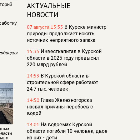
иторий
АКТУАЛЬНЫЕ
НОВОСТИ
бработку
07 августа 15:55
В Курске министр
природы продолжает искать
источник неприятного запаха
15:35
Инвесткапитал в Курской
ербицкая
области в 2025 году превысил
220 млрд рублей
14:53
В Курской области в
строительной сфере работают
24,7 тыс. человек
14:50
Глава Железногорска
назвал причины перебоев с
водой
14:01
На водоемах Курской
дных
области погибли 10 человек, двое
бласти
из них - дети
льше