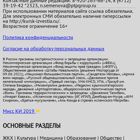
Контактные данные редакции: 8-920-265-66-14, 8 (4712)
39-19-42 *2323, n.semenova@ptpgroup.ru
При использовании материалов сайта ссылка обязательна.
Для электронных СМИ обязательно наличие гиперссылки
на http://kursk-izvestia.ru/.
Возрастное ограничение 16+
Политика конфиденциальности
Согласие на обработку персональных данных
В России признаны экстремистскими и запрещены организации:
Некоммерческая организация «Фонд борьбы с коррупцией» («ФБК»),
Некоммерческая организация «Фонд защиты прав граждан» («ФЗПГ»),
Общественное движение «Штабы Навального» (решение Мосгорсуда от
09.06.2021), «Национал-большевистская партия», «Свидетели Иеговы», «Армия
воли народа», «Русский общенациональный союз», «Движение против
нелегальной иммиграции», «Правый сектор», УНА-УНСО, УПА, «Тризуб им.
Степана Бандеры», «Мизантропик дивижн», «Меджлис крымскотатарского
народа», движение «Артподготовка», общероссийская политическая партия
«Воля». Признаны террористическими и запрещены: «Движение Талибан»,
«Имарат Кавказ», «Исламское государство» (ИГ, ИГИЛ), Джебхад-ан-Нусра, «АУМ
Синрике», «Братья-мусульмане», «Аль-Каида в странах исламского Магриба».
Мисс КИ 2019
ОСНОВНЫЕ РАЗДЕЛЫ
ЖКХ
|
Культура
|
Медицина
|
Образование
|
Общество
|