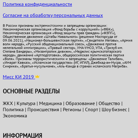
Политика конфиденциальности
Согласие на обработку персональных данных
В России признаны экстремистскими и запрещены организации:
Некоммерческая организация «Фонд борьбы с коррупцией» («ФБК»),
Некоммерческая организация «Фонд защиты прав граждан» («ФЗПГ»),
Общественное движение «Штабы Навального» (решение Мосгорсуда от
09.06.2021), «Национал-большевистская партия», «Свидетели Иеговы», «Армия
воли народа», «Русский общенациональный союз», «Движение против
нелегальной иммиграции», «Правый сектор», УНА-УНСО, УПА, «Тризуб им.
Степана Бандеры», «Мизантропик дивижн», «Меджлис крымскотатарского
народа», движение «Артподготовка», общероссийская политическая партия
«Воля». Признаны террористическими и запрещены: «Движение Талибан»,
«Имарат Кавказ», «Исламское государство» (ИГ, ИГИЛ), Джебхад-ан-Нусра, «АУМ
Синрике», «Братья-мусульмане», «Аль-Каида в странах исламского Магриба».
Мисс КИ 2019
ОСНОВНЫЕ РАЗДЕЛЫ
ЖКХ
|
Культура
|
Медицина
|
Образование
|
Общество
|
Политика
|
Проиcшествия
|
Регионы
|
Спорт
|
Шоу бизнес
|
Экономика
ИНФОРМАЦИЯ