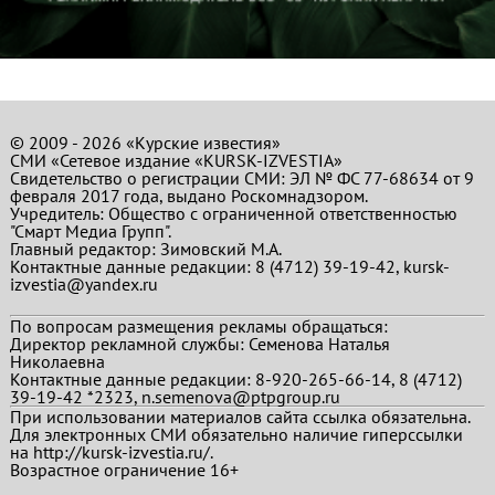
© 2009 - 2026 «Курские известия»
СМИ «Сетевое издание «KURSK-IZVESTIA»
Свидетельство о регистрации СМИ: ЭЛ № ФС 77-68634 от 9
февраля 2017 года, выдано Роскомнадзором.
Учредитель: Общество с ограниченной ответственностью
"Смарт Медиа Групп".
Главный редактор:
Зимовский М.А.
Контактные данные редакции: 8 (4712) 39-19-42, kursk-
izvestia@yandex.ru
По вопросам размещения рекламы обращаться:
Директор рекламной службы: Семенова Наталья
Николаевна
Контактные данные редакции: 8-920-265-66-14, 8 (4712)
39-19-42 *2323, n.semenova@ptpgroup.ru
При использовании материалов сайта ссылка обязательна.
Для электронных СМИ обязательно наличие гиперссылки
на http://kursk-izvestia.ru/.
Возрастное ограничение 16+