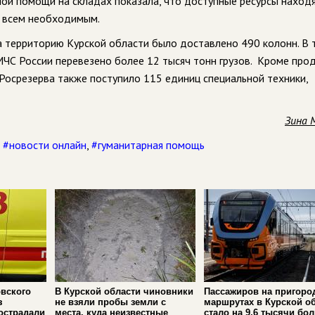
ой помощи на складах показала, что доступные ресурсы находя
я всем необходимым.
а территорию Курской области было доставлено 490 колонн. В 
МЧС России перевезено более 12 тысяч тонн грузов. Кроме про
Росрезерва также поступило 115 единиц специальной техники,
Зина 
,
#новости онлайн
,
#гуманитарная помощь
вского
В Курской области чиновники
Пассажиров на пригоро
з
не взяли пробы земли с
маршрутах в Курской о
острадали
места, куда неизвестные
стало на 9,6 тысячи бо