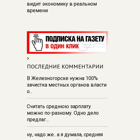
видит экономику в реальном
времени
12:26
В Курске перекроют
движение на участке улицы
Карла Маркса
12:17
В Курске прокуратура
добивается возмещения для
>
девочки - подростка ущерба за
побои
ПОСЛЕДНИЕ КОММЕНТАРИИ
11:58
В Курской области
В Железногорске нужна 100%
обрушившаяся стена повлекла
зачистка местных органов власти
возбуждение уголовного дела в
о...
отношении ИП
Считать среднюю зарплату
11:52
В Курске прокуратура
можно по-разному. Одно дело
добивается выплаты более 1 млн
предлаг...
рублей зарплаты 32-м
работникам
ну, надо же.. а я думала, средняя