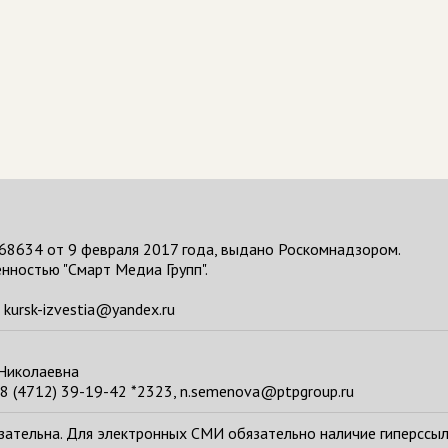
68634 от 9 февраля 2017 года, выдано Роскомнадзором.
нностью "Смарт Медиа Групп".
kursk-izvestia@yandex.ru
 Николаевна
8 (4712) 39-19-42 *2323, n.semenova@ptpgroup.ru
тельна. Для электронных СМИ обязательно наличие гиперссылки н