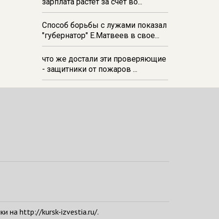
зарплата растёт за счёт во...
Способ борьбы с лужами показал
"губернатор" Е.Матвеев в свое...
что же достали эти проверяющие
- защитники от пожаров ...
а http://kursk-izvestia.ru/.