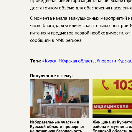
Проведённая инвентаризация запасов гуманитарн
достаточном объёме для обеспечения населени
С момента начала эвакуационных мероприятий н
числе благодаря усилиям спасательных центров 
питания и предметов первой необходимости, от 
сообщили в МЧС региона.
Теги:
#Курск
,
#Курская область
,
#новости Курска
Популярное в тему:
Избирательные участки в
Женщина из Курчато
Курской области проверяют
района и мужчина и
на пожарную безопасность
Брянской области п