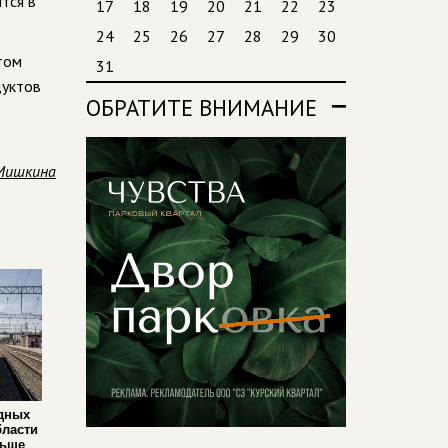
тся в
17
18
19
20
21
22
23
24
25
26
27
28
29
30
том
31
дуктов
ОБРАТИТЕ ВНИМАНИЕ
Мишкина
дных
бласти
льше