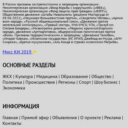
В России признаны экстремистскими и запрещены организации:
Некоммерческая организация «Фонд борьбы с коррупцией» («ФБК»),
Некоммерческая организация «Фонд защиты прав граждан» («ФЗПГ»),
Общественное движение «Штабы Навального» (решение Мосгорсуда от
09.06.2021), «Национал-большевистская партия», «Свидетели Иеговы», «Армия
воли народа», «Русский общенациональный союз», «Движение против
нелегальной иммиграции», «Правый сектор», УНА-УНСО, УПА, «Тризуб им.
Степана Бандеры», «Мизантропик дивижн», «Меджлис крымскотатарского
народа», движение «Артподготовка», общероссийская политическая партия
«Воля». Признаны террористическими и запрещены: «Движение Талибан»,
«Имарат Кавказ», «Исламское государство» (ИГ, ИГИЛ), Джебхад-ан-Нусра, «АУМ
Синрике», «Братья-мусульмане», «Аль-Каида в странах исламского Магриба».
Мисс КИ 2019
ОСНОВНЫЕ РАЗДЕЛЫ
ЖКХ
|
Культура
|
Медицина
|
Образование
|
Общество
|
Политика
|
Проиcшествия
|
Регионы
|
Спорт
|
Шоу бизнес
|
Экономика
ИНФОРМАЦИЯ
Главная
|
Прямой эфир
|
Объявления
|
О проекте
|
Реклама
|
Контакты