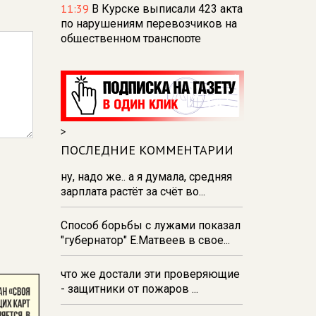
11:39
В Курске выписали 423 акта
по нарушениям перевозчиков на
общественном транспорте
11:33
В Курской области
полицейские задержали курьера
мошенников из Сочи
11:29
В Курской области в
>
результате вторжения погибли
640 мирных жителей
ПОСЛЕДНИЕ КОММЕНТАРИИ
11:20
В Курске улучшится
ну, надо же.. а я думала, средняя
водоснабжение более 30 домов и
зарплата растёт за счёт во...
соцобъектов
Способ борьбы с лужами показал
10:57
Омбудсмен: судьба порядка
"губернатор" Е.Матвеев в свое...
300 курян после вторжения
остаётся неизвестной
что же достали эти проверяющие
- защитники от пожаров ...