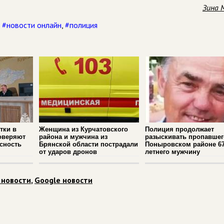
Зина 
,
#новости онлайн
,
#полиция
тки в
Женщина из Курчатовского
Полиция продолжает
оверяют
района и мужчина из
разыскивать пропавшег
сность
Брянской области пострадали
Поныровском районе 67
от ударов дронов
летнего мужчину
 новости
,
Google новости