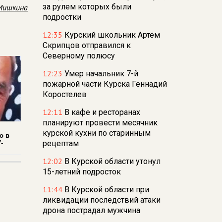
за рулем которых были
Мишкина
подростки
12:35
Курский школьник Артём
Скрипцов отправился к
Северному полюсу
12:23
Умер начальник 7-й
пожарной части Курска Геннадий
Коростелев
12:11
В кафе и ресторанах
планируют провести месячник
курской кухни по старинным
о в
рецептам
-
12:02
В Курской области утонул
15-летний подросток
11:44
В Курской области при
ликвидации последствий атаки
дрона пострадал мужчина