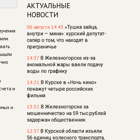
АКТУАЛЬНЫЕ
НОВОСТИ
06 августа 14:43
«Тушка зайца,
лучения
внутри — мина»: курский депутат-
нили
сапёр о том, что находят в
овать
приграничье
вышли
14:37
В Железногорске из-за
очно
аномальной жары ввели подачу
воды по графику
о
14:21
В Курске в «Ночь кино»
счета и
покажут четыре российских
фильма
13:52
В Железногорске за
омых и
мошенничество на 59 тыс.рублей
задержан общественник
12:37
В Курской области изъяли
56 единиц колесного транспорта,