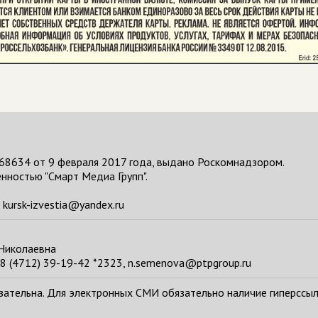
68634 от 9 февраля 2017 года, выдано Роскомнадзором.
нностью "Смарт Медиа Групп".
kursk-izvestia@yandex.ru
 Николаевна
8 (4712) 39-19-42 *2323, n.semenova@ptpgroup.ru
тельна. Для электронных СМИ обязательно наличие гиперссылки н