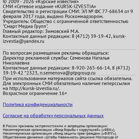
© 2009 - 2026 «Курские известия»
СМИ «Сетевое издание «KURSK-IZVESTIA»
Свидетельство о регистрации СМИ: ЭЛ № ФС 77-68634 от 9
февраля 2017 года, выдано Роскомнадзором.
Учредитель: Общество с ограниченной ответственностью
"Смарт Медиа Групп".
Главный редактор:
Зимовский М.А.
Контактные данные редакции: 8 (4712) 39-19-42, kursk-
izvestia@yandex.ru
По вопросам размещения рекламы обращаться:
Директор рекламной службы: Семенова Наталья
Николаевна
Контактные данные редакции: 8-920-265-66-14, 8 (4712)
39-19-42 *2323, n.semenova@ptpgroup.ru
При использовании материалов сайта ссылка обязательна.
Для электронных СМИ обязательно наличие гиперссылки
на http://kursk-izvestia.ru/.
Возрастное ограничение 16+
Политика конфиденциальности
Согласие на обработку персональных данных
В России признаны экстремистскими и запрещены организации:
Некоммерческая организация «Фонд борьбы с коррупцией» («ФБК»),
Некоммерческая организация «Фонд защиты прав граждан» («ФЗПГ»),
Общественное движение «Штабы Навального» (решение Мосгорсуда от