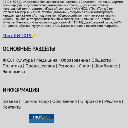
09.06.2021), «Национал-большевистская партия», «Свидетели Иеговы», «Армия
воли народа», «Русский общенациональный союз», «Движение против
нелегальной иммиграции», «Правый сектор», УНА-УНСО, УПА, «Тризуб им.
Степана Бандеры», «Мизантропик дивижн», «Меджлис крымскотатарского
народа», движение «Артподготовка», общероссийская политическая партия
«Воля». Признаны террористическими и запрещены: «Движение Талибан»,
«Имарат Кавказ», «Исламское государство» (ИГ, ИГИЛ), Джебхад-ан-Нусра, «АУМ
Синрике», «Братья-мусульмане», «Аль-Каида в странах исламского Магриба».
Мисс КИ 2019
ОСНОВНЫЕ РАЗДЕЛЫ
ЖКХ
|
Культура
|
Медицина
|
Образование
|
Общество
|
Политика
|
Проиcшествия
|
Регионы
|
Спорт
|
Шоу бизнес
|
Экономика
ИНФОРМАЦИЯ
Главная
|
Прямой эфир
|
Объявления
|
О проекте
|
Реклама
|
Контакты