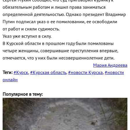
обязательным работам и лишил права заниматься
определенной деятельностью. Однако президент Владимир
Путин подписал указ о ее помиловании, ее освободили
от работ и сняли судимость.
Указ уже вступил в силу.
В Курской области в прошлом году были помилованы
четыре женщины, совершившие преступления впервые,
отмечается, что у них были несовершеннолетние дети.
Мария Андреева
Теги:
#Курск
,
#Курская область
,
#новости Курска
,
#новости
онлайн
Популярное в тему: