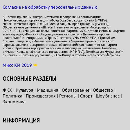
Согласие на обработку персональных данных
В России признаны экстремистскими и запрещены организации:
Некоммерческая организация «Фонд борьбы с коррупцией» («ФБК»),
Некоммерческая организация «Фонд защиты прав граждан» («ФЗПГ»),
Общественное движение «Штабы Навального» (решение Мосгорсуда от
09.06.2021), «Национал-большевистская партия», «Свидетели Иеговы», «Армия
воли народа», «Русский общенациональный союз», «Движение против
нелегальной иммиграции», «Правый сектор», УНА-УНСО, УПА, «Тризуб им.
Степана Бандеры», «Мизантропик дивижн», «Меджлис крымскотатарского
народа», движение «Артподготовка», общероссийская политическая партия
«Воля». Признаны террористическими и запрещены: «Движение Талибан»,
«Имарат Кавказ», «Исламское государство» (ИГ, ИГИЛ), Джебхад-ан-Нусра, «АУМ
Синрике», «Братья-мусульмане», «Аль-Каида в странах исламского Магриба».
Мисс КИ 2019
ОСНОВНЫЕ РАЗДЕЛЫ
ЖКХ
|
Культура
|
Медицина
|
Образование
|
Общество
|
Политика
|
Проиcшествия
|
Регионы
|
Спорт
|
Шоу бизнес
|
Экономика
ИНФОРМАЦИЯ