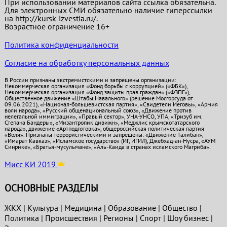
При использовании материалов сайта ссылка обязательна.
Для электронных СМИ обязательно наличие гиперссылки
на http://kursk-izvestia.ru/.
Возрастное ограничение 16+
Политика конфиденциальности
Согласие на обработку персональных данных
В России признаны экстремистскими и запрещены организации:
Некоммерческая организация «Фонд борьбы с коррупцией» («ФБК»),
Некоммерческая организация «Фонд защиты прав граждан» («ФЗПГ»),
Общественное движение «Штабы Навального» (решение Мосгорсуда от
09.06.2021), «Национал-большевистская партия», «Свидетели Иеговы», «Армия
воли народа», «Русский общенациональный союз», «Движение против
нелегальной иммиграции», «Правый сектор», УНА-УНСО, УПА, «Тризуб им.
Степана Бандеры», «Мизантропик дивижн», «Меджлис крымскотатарского
народа», движение «Артподготовка», общероссийская политическая партия
«Воля». Признаны террористическими и запрещены: «Движение Талибан»,
«Имарат Кавказ», «Исламское государство» (ИГ, ИГИЛ), Джебхад-ан-Нусра, «АУМ
Синрике», «Братья-мусульмане», «Аль-Каида в странах исламского Магриба».
Мисс КИ 2019
ОСНОВНЫЕ РАЗДЕЛЫ
ЖКХ
|
Культура
|
Медицина
|
Образование
|
Общество
|
Политика
|
Проиcшествия
|
Регионы
|
Спорт
|
Шоу бизнес
|