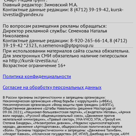
Главный редактор:
Зимовский М.А.
Контактные данные редакции: 8 (4712) 39-19-42, kursk-
izvestia@yandex.ru
По вопросам размещения рекламы обращаться:
Директор рекламной службы: Семенова Наталья
Николаевна
Контактные данные редакции: 8-920-265-66-14, 8 (4712)
39-19-42 *2323, n.semenova@ptpgroup.ru
При использовании материалов сайта ссылка обязательна.
Для электронных СМИ обязательно наличие гиперссылки
на http://kursk-izvestia.ru/.
Возрастное ограничение 16+
Политика конфиденциальности
Согласие на обработку персональных данных
В России признаны экстремистскими и запрещены организации:
Некоммерческая организация «Фонд борьбы с коррупцией» («ФБК»),
Некоммерческая организация «Фонд защиты прав граждан» («ФЗПГ»),
Общественное движение «Штабы Навального» (решение Мосгорсуда от
09.06.2021), «Национал-большевистская партия», «Свидетели Иеговы», «Армия
воли народа», «Русский общенациональный союз», «Движение против
нелегальной иммиграции», «Правый сектор», УНА-УНСО, УПА, «Тризуб им.
Степана Бандеры», «Мизантропик дивижн», «Меджлис крымскотатарского
народа», движение «Артподготовка», общероссийская политическая партия
«Воля». Признаны террористическими и запрещены: «Движение Талибан»,
«Имарат Кавказ», «Исламское государство» (ИГ, ИГИЛ), Джебхад-ан-Нусра, «АУМ