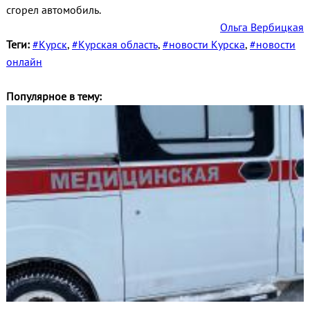
сгорел автомобиль.
Ольга Вербицкая
Теги:
#Курск
,
#Курская область
,
#новости Курска
,
#новости
онлайн
Популярное в тему: