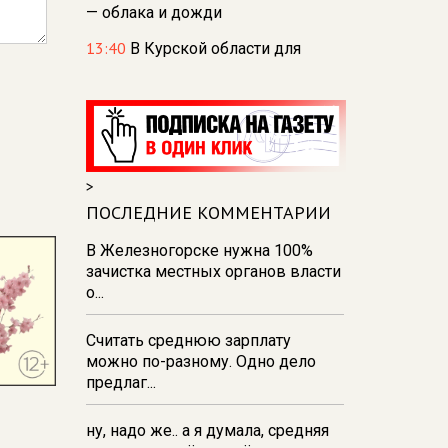
— облака и дожди
13:40
В Курской области для
диких животных разложили 20 кг
соли и 500 кг сена
13:35
234 курских спортсмена
отправились на сборы в лагерь
«Меридиан»
>
13:31
В Курске и Железногорске
ПОСЛЕДНИЕ КОММЕНТАРИИ
прошли баскетбольные
мастер‑классы Егора Вяльцева
В Железногорске нужна 100%
зачистка местных органов власти
13:26
137 детей из Курской
о...
области поехали отдыхать в
Анапу
Считать среднюю зарплату
можно по-разному. Одно дело
предлаг...
ну, надо же.. а я думала, средняя