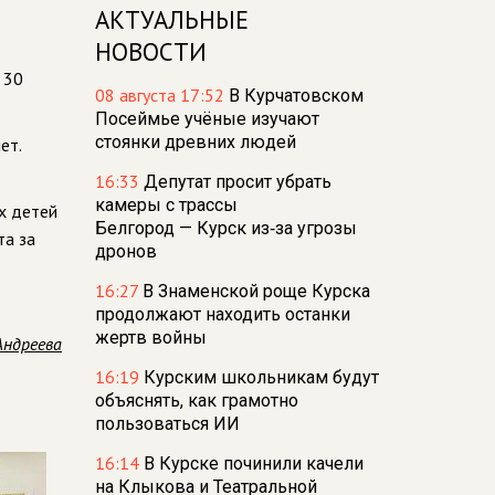
АКТУАЛЬНЫЕ
НОВОСТИ
 30
08 августа 17:52
В Курчатовском
Посеймье учёные изучают
стоянки древних людей
ет.
16:33
Депутат просит убрать
камеры с трассы
х детей
Белгород — Курск из‑за угрозы
та за
дронов
16:27
В Знаменской роще Курска
продолжают находить останки
жертв войны
Андреева
16:19
Курским школьникам будут
объяснять, как грамотно
пользоваться ИИ
16:14
В Курске починили качели
на Клыкова и Театральной