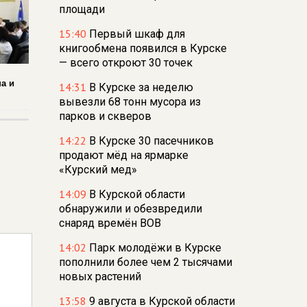
площади
15:40
Первый шкаф для
книгообмена появился в Курске
— всего откроют 30 точек
а и
14:31
В Курске за неделю
вывезли 68 тонн мусора из
парков и скверов
14:22
В Курске 30 пасечников
продают мёд на ярмарке
«Курский мед»
14:09
В Курской области
обнаружили и обезвредили
снаряд времён ВОВ
14:02
Парк молодёжи в Курске
пополнили более чем 2 тысячами
новых растений
13:58
9 августа в Курской области