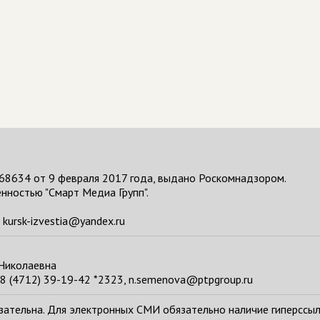
68634 от 9 февраля 2017 года, выдано Роскомнадзором.
нностью "Смарт Медиа Групп".
kursk-izvestia@yandex.ru
 Николаевна
8 (4712) 39-19-42 *2323, n.semenova@ptpgroup.ru
тельна. Для электронных СМИ обязательно наличие гиперссылки н