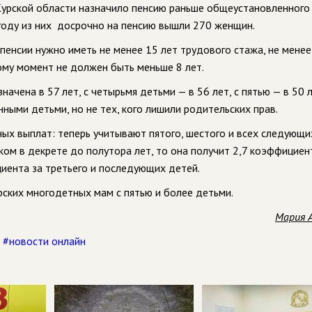
Курской области назначило пенсию раньше общеустановленного
году из них досрочно на пенсию вышли 270 женщин.
енсии нужно иметь не менее 15 лет трудового стажа, не менее
ому момент не должен быть меньше 8 лет.
чена в 57 лет, с четырьмя детьми — в 56 лет, с пятью — в 50 л
нными детьми, но не тех, кого лишили родительских прав.
ных выплат: теперь учитывают пятого, шестого и всех следующи
ком в декрете до полутора лет, то она получит 2,7 коэффициен
циента за третьего и последующих детей.
урских многодетных мам с пятью и более детьми.
Мария 
,
#новости онлайн