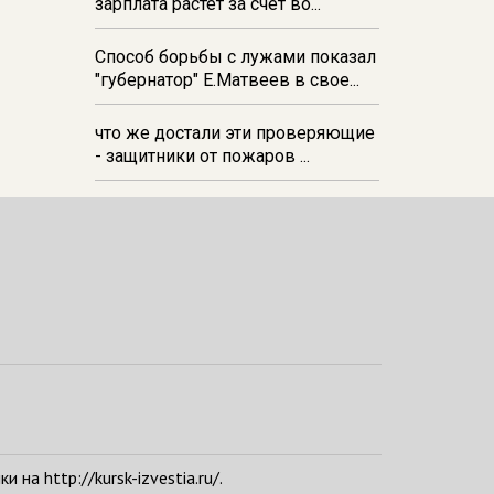
зарплата растёт за счёт во...
Способ борьбы с лужами показал
"губернатор" Е.Матвеев в свое...
что же достали эти проверяющие
- защитники от пожаров ...
а http://kursk-izvestia.ru/.