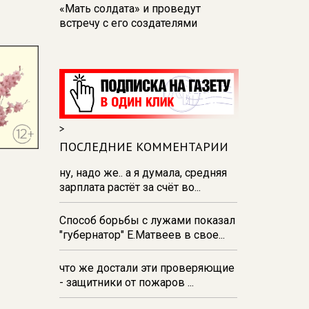
«Мать солдата» и проведут
встречу с его создателями
17:48
В Железногорске пробурят
три дополнительные скважины
из‑за проблем с водоснабжением
17:23
В Курске установили две
камеры ПДД на превышение
>
скорости
ПОСЛЕДНИЕ КОММЕНТАРИИ
16:55
В Курске жителя
Тюменской области осудили за
ну, надо же.. а я думала, средняя
незаконную перевозку
зарплата растёт за счёт во...
взрывчатки
Способ борьбы с лужами показал
16:47
В Курске капремонт дорог
"губернатор" Е.Матвеев в свое...
выполнен на 54%
что же достали эти проверяющие
- защитники от пожаров ...