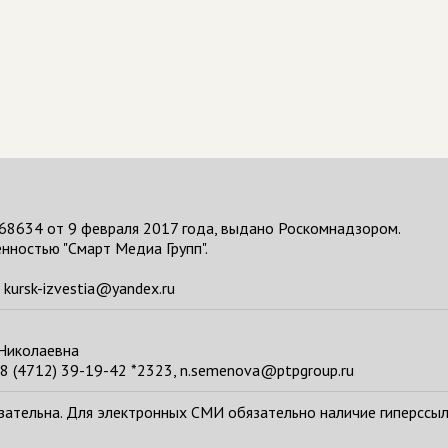
68634 от 9 февраля 2017 года, выдано Роскомнадзором.
нностью "Смарт Медиа Групп".
kursk-izvestia@yandex.ru
 Николаевна
8 (4712) 39-19-42 *2323, n.semenova@ptpgroup.ru
тельна. Для электронных СМИ обязательно наличие гиперссылки н