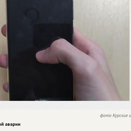
фото Курские 
ой аварии