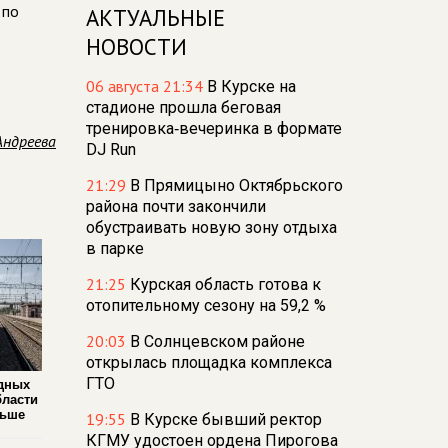
 по
АКТУАЛЬНЫЕ
НОВОСТИ
06 августа 21:34
В Курске на
стадионе прошла беговая
тренировка‑вечеринка в формате
Андреева
DJ Run
21:29
В Прямицыно Октябрьского
района почти закончили
обустраивать новую зону отдыха
в парке
21:25
Курская область готова к
отопительному сезону на 59,2 %
20:03
В Солнцевском районе
открылась площадка комплекса
ГТО
дных
бласти
льше
19:55
В Курске бывший ректор
КГМУ удостоен ордена Пирогова