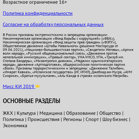
Возрастное ограничение 16+
Политика конфиденциальности
Согласие на обработку персональных данных
В России признаны экстремистскими и запрещены организации:
Некоммерческая организация «Фонд борьбы с коррупцией» («ФБК»),
Некоммерческая организация «Фонд защиты прав граждан» («ФЗПГ»),
Общественное движение «Штабы Навального» (решение Мосгорсуда от
09.06.2021), «Национал-большевистская партия», «Свидетели Иеговы», «Армия
воли народа», «Русский общенациональный союз», «Движение против
нелегальной иммиграции», «Правый сектор», УНА-УНСО, УПА, «Тризуб им.
Степана Бандеры», «Мизантропик дивижн», «Меджлис крымскотатарского
народа», движение «Артподготовка», общероссийская политическая партия
«Воля». Признаны террористическими и запрещены: «Движение Талибан»,
«Имарат Кавказ», «Исламское государство» (ИГ, ИГИЛ), Джебхад-ан-Нусра, «АУМ
Синрике», «Братья-мусульмане», «Аль-Каида в странах исламского Магриба».
Мисс КИ 2019
ОСНОВНЫЕ РАЗДЕЛЫ
ЖКХ
|
Культура
|
Медицина
|
Образование
|
Общество
|
Политика
|
Проиcшествия
|
Регионы
|
Спорт
|
Шоу бизнес
|
Экономика