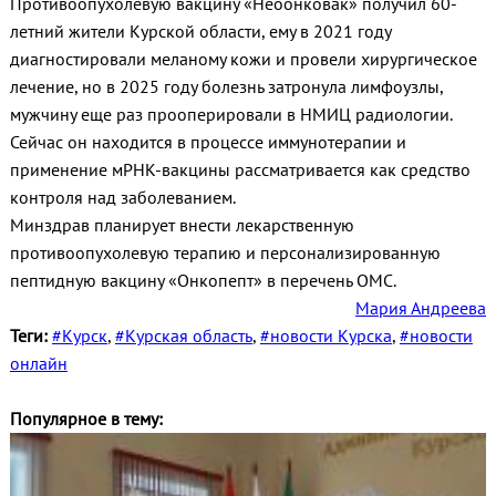
Противоопухолевую вакцину «Неоонковак» получил 60-
летний жители Курской области, ему в 2021 году
диагностировали меланому кожи и провели хирургическое
лечение, но в 2025 году болезнь затронула лимфоузлы,
мужчину еще раз прооперировали в НМИЦ радиологии.
Сейчас он находится в процессе иммунотерапии и
применение мРНК-вакцины рассматривается как средство
контроля над заболеванием.
Минздрав планирует внести лекарственную
противоопухолевую терапию и персонализированную
пептидную вакцину «Онкопепт» в перечень ОМС.
Мария Андреева
Теги:
#Курск
,
#Курская область
,
#новости Курска
,
#новости
онлайн
Популярное в тему: