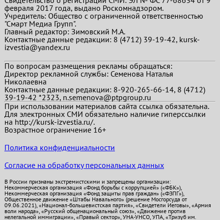
февраля 2017 года, выдано Роскомнадзором.
Учредитель: Общество с ограниченной ответственностью
"Смарт Медиа Групп".
Главный редактор:
Зимовский М.А.
Контактные данные редакции: 8 (4712) 39-19-42, kursk-
izvestia@yandex.ru
По вопросам размещения рекламы обращаться:
Директор рекламной службы: Семенова Наталья
Николаевна
Контактные данные редакции: 8-920-265-66-14, 8 (4712)
39-19-42 *2323, n.semenova@ptpgroup.ru
При использовании материалов сайта ссылка обязательна.
Для электронных СМИ обязательно наличие гиперссылки
на http://kursk-izvestia.ru/.
Возрастное ограничение 16+
Политика конфиденциальности
Согласие на обработку персональных данных
В России признаны экстремистскими и запрещены организации:
Некоммерческая организация «Фонд борьбы с коррупцией» («ФБК»),
Некоммерческая организация «Фонд защиты прав граждан» («ФЗПГ»),
Общественное движение «Штабы Навального» (решение Мосгорсуда от
09.06.2021), «Национал-большевистская партия», «Свидетели Иеговы», «Армия
воли народа», «Русский общенациональный союз», «Движение против
нелегальной иммиграции», «Правый сектор», УНА-УНСО, УПА, «Тризуб им.