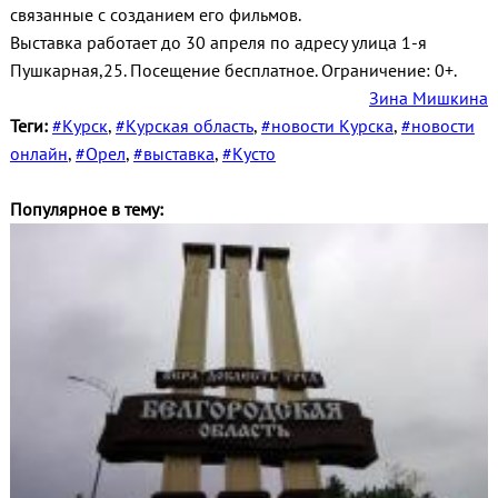
связанные с созданием его фильмов.
Выставка работает до 30 апреля по адресу улица 1-я
Пушкарная,25. Посещение бесплатное. Ограничение: 0+.
Зина Мишкина
Теги:
#Курск
,
#Курская область
,
#новости Курска
,
#новости
онлайн
,
#Орел
,
#выставка
,
#Кусто
Популярное в тему: