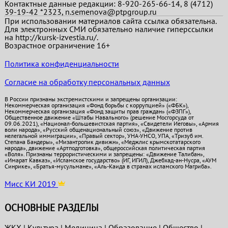
Контактные данные редакции: 8-920-265-66-14, 8 (4712)
39-19-42 *2323, n.semenova@ptpgroup.ru
При использовании материалов сайта ссылка обязательна.
Для электронных СМИ обязательно наличие гиперссылки
на http://kursk-izvestia.ru/.
Возрастное ограничение 16+
Политика конфиденциальности
Согласие на обработку персональных данных
В России признаны экстремистскими и запрещены организации:
Некоммерческая организация «Фонд борьбы с коррупцией» («ФБК»),
Некоммерческая организация «Фонд защиты прав граждан» («ФЗПГ»),
Общественное движение «Штабы Навального» (решение Мосгорсуда от
09.06.2021), «Национал-большевистская партия», «Свидетели Иеговы», «Армия
воли народа», «Русский общенациональный союз», «Движение против
нелегальной иммиграции», «Правый сектор», УНА-УНСО, УПА, «Тризуб им.
Степана Бандеры», «Мизантропик дивижн», «Меджлис крымскотатарского
народа», движение «Артподготовка», общероссийская политическая партия
«Воля». Признаны террористическими и запрещены: «Движение Талибан»,
«Имарат Кавказ», «Исламское государство» (ИГ, ИГИЛ), Джебхад-ан-Нусра, «АУМ
Синрике», «Братья-мусульмане», «Аль-Каида в странах исламского Магриба».
Мисс КИ 2019
ОСНОВНЫЕ РАЗДЕЛЫ
ЖКХ
|
Культура
|
Медицина
|
Образование
|
Общество
|