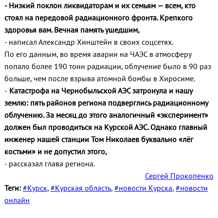
- Низкий поклон ликвидаторам и их семьям — всем, кто
стоял на передовой радиационного фронта. Крепкого
здоровья вам. Вечная память ушедшим,
- написал Александр Хинштейн в своих соцсетях.
По его данным, во время аварии на ЧАЭС в атмосферу
попало более 190 тонн радиации, облучение было в 90 раз
больше, чем после взрыва атомной бомбы в Хиросиме.
-
Катастрофа на Чернобыльской АЭС затронула и нашу
землю: пять районов региона подверглись радиационному
облучению. За месяц до этого аналогичный «эксперимент»
должен был проводиться на Курской АЭС. Однако главный
инженер нашей станции Том Николаев буквально «лёг
костьми» и не допустил этого,
- рассказал глава региона.
Сергей Прокопенко
Теги:
#Курск
,
#Курская область
,
#новости Курска
,
#новости
онлайн