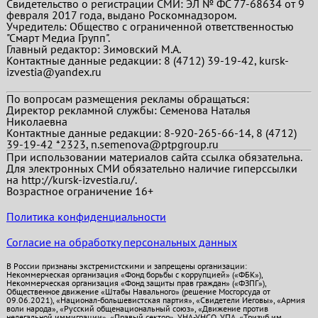
Свидетельство о регистрации СМИ: ЭЛ № ФС 77-68634 от 9
февраля 2017 года, выдано Роскомнадзором.
Учредитель: Общество с ограниченной ответственностью
"Смарт Медиа Групп".
Главный редактор:
Зимовский М.А.
Контактные данные редакции: 8 (4712) 39-19-42, kursk-
izvestia@yandex.ru
По вопросам размещения рекламы обращаться:
Директор рекламной службы: Семенова Наталья
Николаевна
Контактные данные редакции: 8-920-265-66-14, 8 (4712)
39-19-42 *2323, n.semenova@ptpgroup.ru
При использовании материалов сайта ссылка обязательна.
Для электронных СМИ обязательно наличие гиперссылки
на http://kursk-izvestia.ru/.
Возрастное ограничение 16+
Политика конфиденциальности
Согласие на обработку персональных данных
В России признаны экстремистскими и запрещены организации:
Некоммерческая организация «Фонд борьбы с коррупцией» («ФБК»),
Некоммерческая организация «Фонд защиты прав граждан» («ФЗПГ»),
Общественное движение «Штабы Навального» (решение Мосгорсуда от
09.06.2021), «Национал-большевистская партия», «Свидетели Иеговы», «Армия
воли народа», «Русский общенациональный союз», «Движение против
нелегальной иммиграции», «Правый сектор», УНА-УНСО, УПА, «Тризуб им.