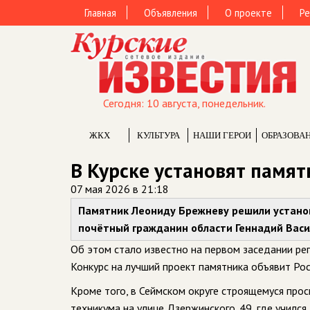
Главная
Объявления
О проекте
Ре
Сегодня: 10 августа, понедельник.
ЖКХ
КУЛЬТУРА
НАШИ ГЕРОИ
ОБРАЗОВА
В Курске установят памя
07 мая 2026 в 21:18
Памятник Леониду Брежневу решили установ
почётный гражданин области Геннадий Вас
Об этом стало известно на первом заседании ре
Конкурс на лучший проект памятника объявит Ро
Кроме того, в Сеймском округе строящемуся прос
техникума на улице Дзержинского, 49, где учил