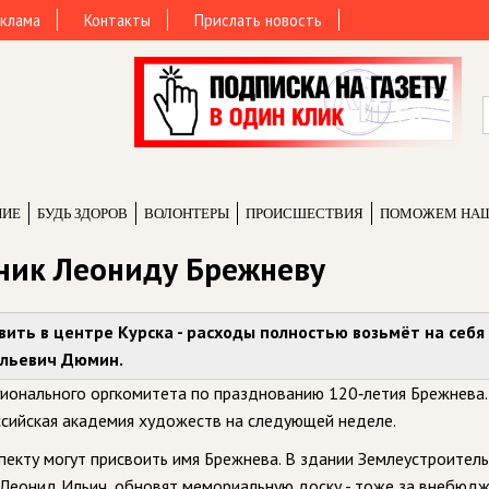
клама
Контакты
Прислать новость
НИЕ
БУДЬ ЗДОРОВ
ВОЛОНТЕРЫ
ПРОИCШЕСТВИЯ
ПОМОЖЕМ НА
тник Леониду Брежневу
ить в центре Курска - расходы полностью возьмёт на себя
ильевич Дюмин.
гионального оргкомитета по празднованию 120‑летия Брежнева.
ссийская академия художеств на следующей неделе.
пекту могут присвоить имя Брежнева. В здании Землеустроител
ся Леонид Ильич, обновят мемориальную доску - тоже за внебюд