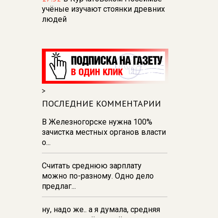
учёные изучают стоянки древних
людей
16:33
Депутат просит убрать
камеры с трассы
Белгород — Курск из‑за угрозы
дронов
16:27
В Знаменской роще Курска
>
продолжают находить останки
ПОСЛЕДНИЕ КОММЕНТАРИИ
жертв войны
В Железногорске нужна 100%
16:19
Курским школьникам будут
зачистка местных органов власти
объяснять, как грамотно
о...
пользоваться ИИ
16:14
В Курске починили качели
Считать среднюю зарплату
на Клыкова и Театральной
можно по-разному. Одно дело
площади
предлаг...
15:40
Первый шкаф для
книгообмена появился в Курске
ну, надо же.. а я думала, средняя