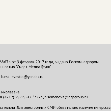
68634 от 9 февраля 2017 года, выдано Роскомнадзором.
нностью "Смарт Медиа Групп".
kursk-izvestia@yandex.ru
 Николаевна
8 (4712) 39-19-42 *2323, n.semenova@ptpgroup.ru
тельна. Для электронных СМИ обязательно наличие гиперссылки н