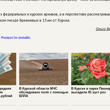
з федеральных и курских архивов, а в перспективе рассматрива
ом гнезде Брежневых в 15 км от Курска.
Ольга В
,
#новости онлайн
средняя
В Курской области МЧС
В Курске в парке Пионе
ие
обследовало поля с помощью
высадили 81 куст роз
с.рублей
БПЛА