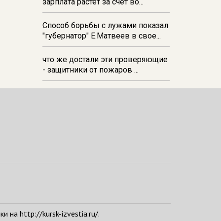
— всего откроют 30 точек
зарплата растёт за счёт во...
Способ борьбы с лужами показал
"губернатор" Е.Матвеев в свое...
что же достали эти проверяющие
- защитники от пожаров ...
а http://kursk-izvestia.ru/.