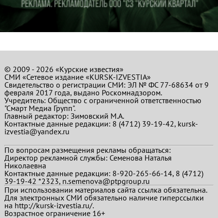
© 2009 - 2026 «Курские известия»
СМИ «Сетевое издание «KURSK-IZVESTIA»
Свидетельство о регистрации СМИ: ЭЛ № ФС 77-68634 от 9
февраля 2017 года, выдано Роскомнадзором.
Учредитель: Общество с ограниченной ответственностью
"Смарт Медиа Групп".
Главный редактор:
Зимовский М.А.
Контактные данные редакции: 8 (4712) 39-19-42, kursk-
izvestia@yandex.ru
По вопросам размещения рекламы обращаться:
Директор рекламной службы: Семенова Наталья
Николаевна
Контактные данные редакции: 8-920-265-66-14, 8 (4712)
39-19-42 *2323, n.semenova@ptpgroup.ru
При использовании материалов сайта ссылка обязательна.
Для электронных СМИ обязательно наличие гиперссылки
на http://kursk-izvestia.ru/.
Возрастное ограничение 16+