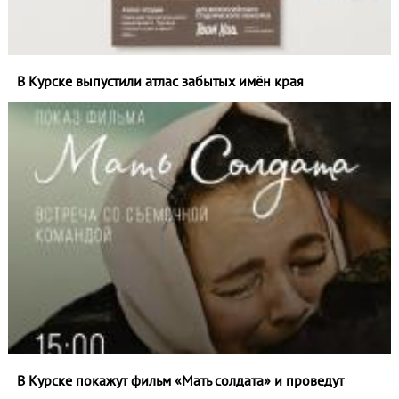
В Курске выпустили атлас забытых имён края
В Курске покажут фильм «Мать солдата» и проведут