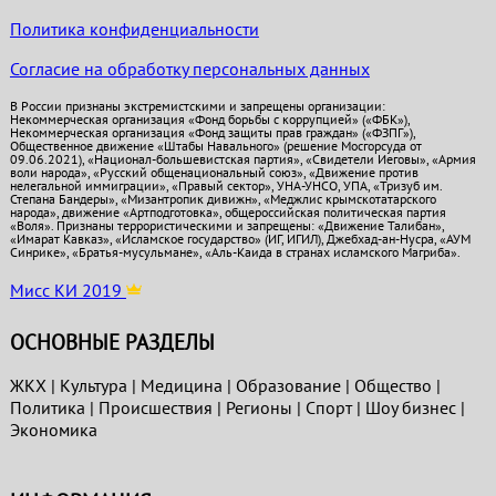
Политика конфиденциальности
Согласие на обработку персональных данных
В России признаны экстремистскими и запрещены организации:
Некоммерческая организация «Фонд борьбы с коррупцией» («ФБК»),
Некоммерческая организация «Фонд защиты прав граждан» («ФЗПГ»),
Общественное движение «Штабы Навального» (решение Мосгорсуда от
09.06.2021), «Национал-большевистская партия», «Свидетели Иеговы», «Армия
воли народа», «Русский общенациональный союз», «Движение против
нелегальной иммиграции», «Правый сектор», УНА-УНСО, УПА, «Тризуб им.
Степана Бандеры», «Мизантропик дивижн», «Меджлис крымскотатарского
народа», движение «Артподготовка», общероссийская политическая партия
«Воля». Признаны террористическими и запрещены: «Движение Талибан»,
«Имарат Кавказ», «Исламское государство» (ИГ, ИГИЛ), Джебхад-ан-Нусра, «АУМ
Синрике», «Братья-мусульмане», «Аль-Каида в странах исламского Магриба».
Мисс КИ 2019
ОСНОВНЫЕ РАЗДЕЛЫ
ЖКХ
|
Культура
|
Медицина
|
Образование
|
Общество
|
Политика
|
Проиcшествия
|
Регионы
|
Спорт
|
Шоу бизнес
|
Экономика