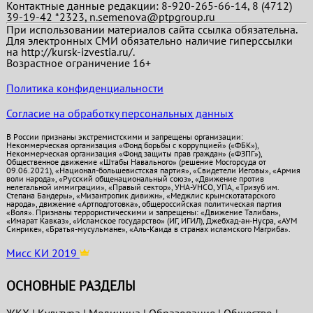
Контактные данные редакции: 8-920-265-66-14, 8 (4712)
39-19-42 *2323, n.semenova@ptpgroup.ru
При использовании материалов сайта ссылка обязательна.
Для электронных СМИ обязательно наличие гиперссылки
на http://kursk-izvestia.ru/.
Возрастное ограничение 16+
Политика конфиденциальности
Согласие на обработку персональных данных
В России признаны экстремистскими и запрещены организации:
Некоммерческая организация «Фонд борьбы с коррупцией» («ФБК»),
Некоммерческая организация «Фонд защиты прав граждан» («ФЗПГ»),
Общественное движение «Штабы Навального» (решение Мосгорсуда от
09.06.2021), «Национал-большевистская партия», «Свидетели Иеговы», «Армия
воли народа», «Русский общенациональный союз», «Движение против
нелегальной иммиграции», «Правый сектор», УНА-УНСО, УПА, «Тризуб им.
Степана Бандеры», «Мизантропик дивижн», «Меджлис крымскотатарского
народа», движение «Артподготовка», общероссийская политическая партия
«Воля». Признаны террористическими и запрещены: «Движение Талибан»,
«Имарат Кавказ», «Исламское государство» (ИГ, ИГИЛ), Джебхад-ан-Нусра, «АУМ
Синрике», «Братья-мусульмане», «Аль-Каида в странах исламского Магриба».
Мисс КИ 2019
ОСНОВНЫЕ РАЗДЕЛЫ