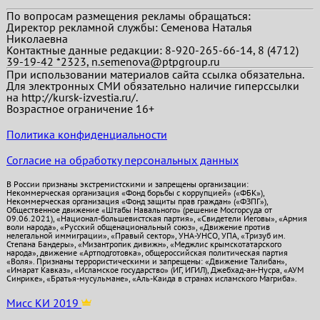
По вопросам размещения рекламы обращаться:
Директор рекламной службы: Семенова Наталья
Николаевна
Контактные данные редакции: 8-920-265-66-14, 8 (4712)
39-19-42 *2323, n.semenova@ptpgroup.ru
При использовании материалов сайта ссылка обязательна.
Для электронных СМИ обязательно наличие гиперссылки
на http://kursk-izvestia.ru/.
Возрастное ограничение 16+
Политика конфиденциальности
Согласие на обработку персональных данных
В России признаны экстремистскими и запрещены организации:
Некоммерческая организация «Фонд борьбы с коррупцией» («ФБК»),
Некоммерческая организация «Фонд защиты прав граждан» («ФЗПГ»),
Общественное движение «Штабы Навального» (решение Мосгорсуда от
09.06.2021), «Национал-большевистская партия», «Свидетели Иеговы», «Армия
воли народа», «Русский общенациональный союз», «Движение против
нелегальной иммиграции», «Правый сектор», УНА-УНСО, УПА, «Тризуб им.
Степана Бандеры», «Мизантропик дивижн», «Меджлис крымскотатарского
народа», движение «Артподготовка», общероссийская политическая партия
«Воля». Признаны террористическими и запрещены: «Движение Талибан»,
«Имарат Кавказ», «Исламское государство» (ИГ, ИГИЛ), Джебхад-ан-Нусра, «АУМ
Синрике», «Братья-мусульмане», «Аль-Каида в странах исламского Магриба».
Мисс КИ 2019