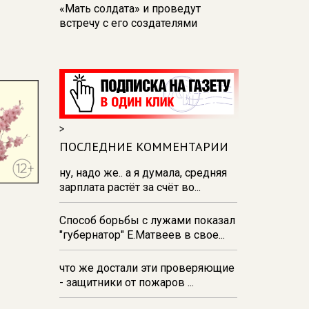
«Мать солдата» и проведут
встречу с его создателями
17:48
В Железногорске пробурят
три дополнительные скважины
из‑за проблем с водоснабжением
17:23
В Курске установили две
камеры ПДД на превышение
>
скорости
ПОСЛЕДНИЕ КОММЕНТАРИИ
16:55
В Курске жителя
Тюменской области осудили за
ну, надо же.. а я думала, средняя
незаконную перевозку
зарплата растёт за счёт во...
взрывчатки
Способ борьбы с лужами показал
16:47
В Курске капремонт дорог
"губернатор" Е.Матвеев в свое...
выполнен на 54%
что же достали эти проверяющие
- защитники от пожаров ...