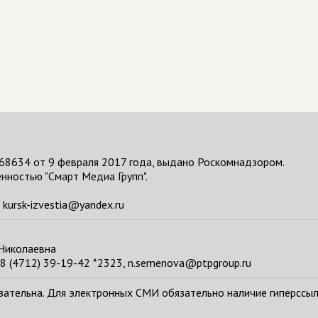
68634 от 9 февраля 2017 года, выдано Роскомнадзором.
нностью "Смарт Медиа Групп".
kursk-izvestia@yandex.ru
 Николаевна
8 (4712) 39-19-42 *2323, n.semenova@ptpgroup.ru
тельна. Для электронных СМИ обязательно наличие гиперссылки н