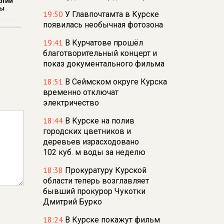
ргии
ды
19:50
У Главпочтамта в Курске
появилась необычная фотозона
19:41
В Курчатове прошёл
благотворительный концерт и
показ документального фильма
18:51
В Сеймском округе Курска
временно отключат
электричество
18:44
В Курске на полив
городских цветников и
деревьев израсходовано
102 куб. м воды за неделю
18:38
Прокуратуру Курской
области теперь возглавляет
бывший прокурор Чукотки
Дмитрий Бурко
18:24
В Курске покажут фильм