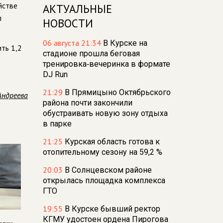
йстве
АКТУАЛЬНЫЕ
л
НОВОСТИ
06 августа 21:34
В Курске на
ть 1,2
стадионе прошла беговая
тренировка‑вечеринка в формате
DJ Run
21:29
В Прямицыно Октябрьского
Андреева
района почти закончили
обустраивать новую зону отдыха
в парке
21:25
Курская область готова к
отопительному сезону на 59,2 %
20:03
В Солнцевском районе
открылась площадка комплекса
ГТО
19:55
В Курске бывший ректор
КГМУ удостоен ордена Пирогова