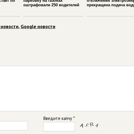
стает по
парковку на газонах
отключения электроэне
оштрафовали 250 водителей
прекращена подача во
 новости
,
Google новости
Введите капчу *