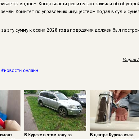
ивается водоем. Когда власти решительно заявили об обустро
 земли. Комитет по управлению имуществом подал в суд и суме
 за эту сумму к осени 2028 года подрдячик должен был построи
Мария 
,
#новости онлайн
ремонт
В Курске в этом году за
В центре Курска из‑за