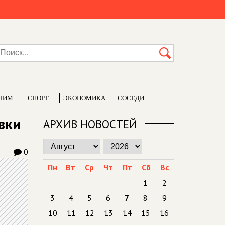
ШИМ
СПОРТ
ЭКОНОМИКА
СОСЕДИ
вки
АРХИВ НОВОСТЕЙ
0
Пн
Вт
Ср
Чт
Пт
Сб
Вс
1
2
3
4
5
6
7
8
9
10
11
12
13
14
15
16