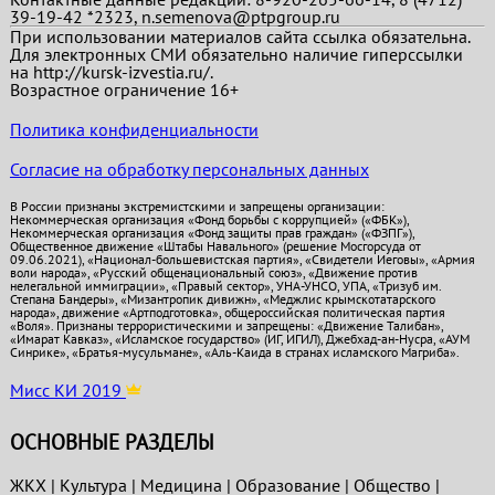
39-19-42 *2323, n.semenova@ptpgroup.ru
При использовании материалов сайта ссылка обязательна.
Для электронных СМИ обязательно наличие гиперссылки
на http://kursk-izvestia.ru/.
Возрастное ограничение 16+
Политика конфиденциальности
Согласие на обработку персональных данных
В России признаны экстремистскими и запрещены организации:
Некоммерческая организация «Фонд борьбы с коррупцией» («ФБК»),
Некоммерческая организация «Фонд защиты прав граждан» («ФЗПГ»),
Общественное движение «Штабы Навального» (решение Мосгорсуда от
09.06.2021), «Национал-большевистская партия», «Свидетели Иеговы», «Армия
воли народа», «Русский общенациональный союз», «Движение против
нелегальной иммиграции», «Правый сектор», УНА-УНСО, УПА, «Тризуб им.
Степана Бандеры», «Мизантропик дивижн», «Меджлис крымскотатарского
народа», движение «Артподготовка», общероссийская политическая партия
«Воля». Признаны террористическими и запрещены: «Движение Талибан»,
«Имарат Кавказ», «Исламское государство» (ИГ, ИГИЛ), Джебхад-ан-Нусра, «АУМ
Синрике», «Братья-мусульмане», «Аль-Каида в странах исламского Магриба».
Мисс КИ 2019
ОСНОВНЫЕ РАЗДЕЛЫ
ЖКХ
|
Культура
|
Медицина
|
Образование
|
Общество
|