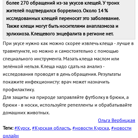
более 270 обращений из‑за укусов клещей. У троих
жителей подтвердился боррелиоз. Около 14 %
исследованных клещей переносят это заболевание.
Также клещи могут быть носителями анаплазмоза и
эрлихиоза. Клещевого энцефалита в регионе нет.
При укусе нужно как можно скорее извлечь клеща - лучше в
травмпункте, но можно и самостоятельно с помощью
специального инструмента. Мазать клеща маслом или
зелёнкой нельзя. Клеща надо сдать на анализ -
исследования проводят в день обращения. Результаты
покажите инфекционисту: врач может назначить
профилактику.
Для защиты на природе заправляйте футболку в брюки, а
брюки - в носки, используйте репелленты и обрабатывайте
домашних животных.
Ольга Вербицкая
Теги:
#Курск
,
#Курская область
,
#новости Курска
,
#новости
онлайн