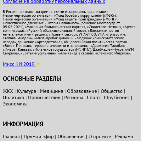
Согласие на обработку персональных данных
В России признаны экстремистскими и запрещены организации:
Некоммерческая организация «Фонд борьбы с коррупцией» («ФБК»),
Некоммерческая организация «Фонд защиты прав граждан» («ФЗПГ»),
Общественное движение «Штабы Навального» (решение Мосгорсуда от
09.06.2021), «Национал-большевистская партия», «Свидетели Иеговы», «Армия
воли народа», «Русский общенациональный союз», «Движение против
нелегальной иммиграции», «Правый сектор», УНА-УНСО, УПА, «Тризуб им.
Степана Бандеры», «Мизантропик дивижн», «Меджлис крымскотатарского
народа», движение «Артподготовка», общероссийская политическая партия
«Воля». Признаны террористическими и запрещены: «Движение Талибан»,
«Имарат Кавказ», «Исламское государство» (ИГ, ИГИЛ), Джебхад-ан-Нусра, «АУМ
Синрике», «Братья-мусульмане», «Аль-Каида в странах исламского Магриба».
Мисс КИ 2019
ОСНОВНЫЕ РАЗДЕЛЫ
ЖКХ
|
Культура
|
Медицина
|
Образование
|
Общество
|
Политика
|
Проиcшествия
|
Регионы
|
Спорт
|
Шоу бизнес
|
Экономика
ИНФОРМАЦИЯ
Главная
|
Прямой эфир
|
Объявления
|
О проекте
|
Реклама
|