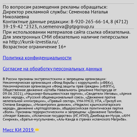
По вопросам размещения рекламы обращаться:
Директор рекламной службы: Семенова Наталья
Николаевна
Контактные данные редакции: 8-920-265-66-14, 8 (4712)
39-19-42 *2323, n.semenova@ptpgroup.ru
При использовании материалов сайта ссылка обязательна.
Для электронных СМИ обязательно наличие гиперссылки
на http://kursk-izvestia.ru/.
Возрастное ограничение 16+
Политика конфиденциальности
Согласие на обработку персональных данных
В России признаны экстремистскими и запрещены организации:
Некоммерческая организация «Фонд борьбы с коррупцией» («ФБК»),
Некоммерческая организация «Фонд защиты прав граждан» («ФЗПГ»),
Общественное движение «Штабы Навального» (решение Мосгорсуда от
09.06.2021), «Национал-большевистская партия», «Свидетели Иеговы», «Армия
воли народа», «Русский общенациональный союз», «Движение против
нелегальной иммиграции», «Правый сектор», УНА-УНСО, УПА, «Тризуб им.
Степана Бандеры», «Мизантропик дивижн», «Меджлис крымскотатарского
народа», движение «Артподготовка», общероссийская политическая партия
«Воля». Признаны террористическими и запрещены: «Движение Талибан»,
«Имарат Кавказ», «Исламское государство» (ИГ, ИГИЛ), Джебхад-ан-Нусра, «АУМ
Синрике», «Братья-мусульмане», «Аль-Каида в странах исламского Магриба».
Мисс КИ 2019