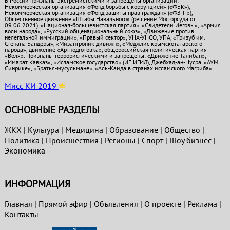
В России признаны экстремистскими и запрещены организации:
Некоммерческая организация «Фонд борьбы с коррупцией» («ФБК»),
Некоммерческая организация «Фонд защиты прав граждан» («ФЗПГ»),
Общественное движение «Штабы Навального» (решение Мосгорсуда от
09.06.2021), «Национал-большевистская партия», «Свидетели Иеговы», «Армия
воли народа», «Русский общенациональный союз», «Движение против
нелегальной иммиграции», «Правый сектор», УНА-УНСО, УПА, «Тризуб им.
Степана Бандеры», «Мизантропик дивижн», «Меджлис крымскотатарского
народа», движение «Артподготовка», общероссийская политическая партия
«Воля». Признаны террористическими и запрещены: «Движение Талибан»,
«Имарат Кавказ», «Исламское государство» (ИГ, ИГИЛ), Джебхад-ан-Нусра, «АУМ
Синрике», «Братья-мусульмане», «Аль-Каида в странах исламского Магриба».
Мисс КИ 2019
ОСНОВНЫЕ РАЗДЕЛЫ
ЖКХ
|
Культура
|
Медицина
|
Образование
|
Общество
|
Политика
|
Проиcшествия
|
Регионы
|
Спорт
|
Шоу бизнес
|
Экономика
ИНФОРМАЦИЯ
Главная
|
Прямой эфир
|
Объявления
|
О проекте
|
Реклама
|
Контакты