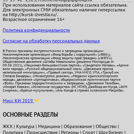
При использовании материалов сайта ссылка обязательна.
Для электронных СМИ обязательно наличие гиперссылки
на http://kursk-izvestia.ru/.
Возрастное ограничение 16+
Политика конфиденциальности
Согласие на обработку персональных данных
В России признаны экстремистскими и запрещены организации:
Некоммерческая организация «Фонд борьбы с коррупцией» («ФБК»),
Некоммерческая организация «Фонд защиты прав граждан» («ФЗПГ»),
Общественное движение «Штабы Навального» (решение Мосгорсуда от
09.06.2021), «Национал-большевистская партия», «Свидетели Иеговы», «Армия
воли народа», «Русский общенациональный союз», «Движение против
нелегальной иммиграции», «Правый сектор», УНА-УНСО, УПА, «Тризуб им.
Степана Бандеры», «Мизантропик дивижн», «Меджлис крымскотатарского
народа», движение «Артподготовка», общероссийская политическая партия
«Воля». Признаны террористическими и запрещены: «Движение Талибан»,
«Имарат Кавказ», «Исламское государство» (ИГ, ИГИЛ), Джебхад-ан-Нусра, «АУМ
Синрике», «Братья-мусульмане», «Аль-Каида в странах исламского Магриба».
Мисс КИ 2019
ОСНОВНЫЕ РАЗДЕЛЫ
ЖКХ
|
Культура
|
Медицина
|
Образование
|
Общество
|
Политика
|
Проиcшествия
|
Регионы
|
Спорт
|
Шоу бизнес
|