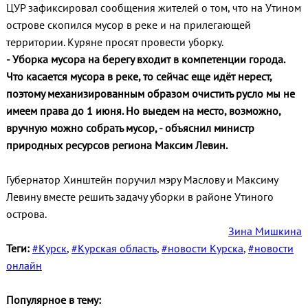
ЦУР зафиксировал сообщения жителей о том, что на Утином
острове скопился мусор в реке и на прилегающей
территории. Куряне просят провести уборку.
- Уборка мусора на берегу входит в компетенции города.
Что касается мусора в реке, то сейчас еще идёт нерест,
поэтому механизированным образом очистить русло мы не
имеем права до 1 июня. Но выедем на место, возможно,
вручную можно собрать мусор, - объяснил министр
природных ресурсов региона Максим Левин.
Губернатор Хинштейн поручил мэру Маслову и Максиму
Левину вместе решить задачу уборки в районе Утиного
острова.
Зина Мишкина
Теги:
#Курск
,
#Курская область
,
#новости Курска
,
#новости
онлайн
Популярное в тему: