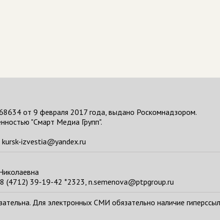
68634 от 9 февраля 2017 года, выдано Роскомнадзором.
нностью "Смарт Медиа Групп".
kursk-izvestia@yandex.ru
 Николаевна
8 (4712) 39-19-42 *2323, n.semenova@ptpgroup.ru
тельна. Для электронных СМИ обязательно наличие гиперссылки н