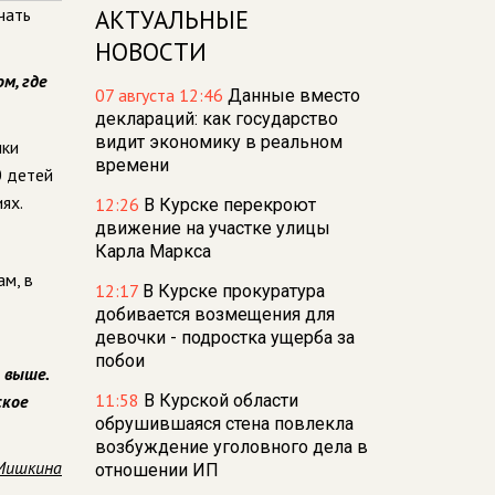
чать
АКТУАЛЬНЫЕ
НОВОСТИ
м, где
07 августа 12:46
Данные вместо
деклараций: как государство
видит экономику в реальном
ики
времени
0 детей
ях.
12:26
В Курске перекроют
движение на участке улицы
Карла Маркса
м, в
12:17
В Курске прокуратура
добивается возмещения для
девочки - подростка ущерба за
побои
 выше.
11:58
ское
В Курской области
обрушившаяся стена повлекла
возбуждение уголовного дела в
Мишкина
отношении ИП