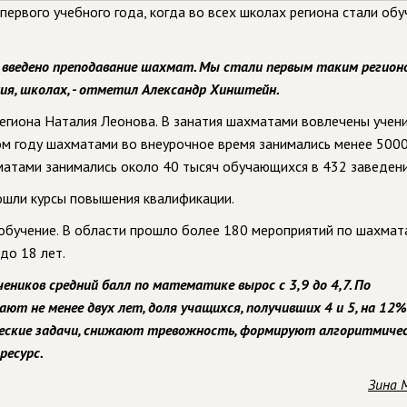
первого учебного года, когда во всех школах региона стали обу
о введено преподавание шахмат. Мы стали первым таким регионо
ния, школах, - отметил Александр Хинштейн.
региона Наталия Леонова. В занатия шахматами вовлечены учен
ном году шахматами во внеурочное время занимались менее 500
матами занимались около 40 тысяч обучающихся в 432 заведени
рошли курсы повышения квалификации.
обучение. В области прошло более 180 мероприятий по шахмата
до 18 лет.
ников средний балл по математике вырос с 3,9 до 4,7. По
т не менее двух лет, доля учащихся, получивших 4 и 5, на 12%
ские задачи, снижают тревожность, формируют алгоритмиче
ресурс.
Зина 