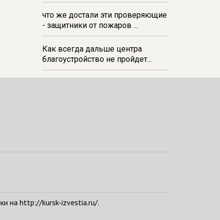
06 августа 21:34
В Курске на
стадионе прошла беговая
что же достали эти проверяющие
тренировка‑вечеринка в формате
- защитники от пожаров ...
DJ Run
Как всегда дальше центра
благоустройство не пройдет...
а http://kursk-izvestia.ru/.