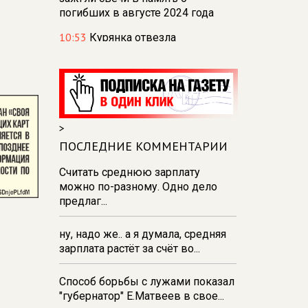
погибших в августе 2024 года
10:53
Курянка отвезла
мошенникам драгоценностей и
денег на сумму свыше 10
миллионов рублей
10:42
В Курской области
Россельхознадзор выявил 55
>
новых очагов опасных сорняков
ПОСЛЕДНИЕ КОММЕНТАРИИ
и вредителей
Считать среднюю зарплату
10:37
К школе на проспекте
можно по-разному. Одно дело
Плевицкой в курске строят
предлаг...
двухполосную дорогу с уличным
освещением
ну, надо же.. а я думала, средняя
10:17
Обвиняемый в
зарплата растёт за счёт во...
мошенничестве железногорский
общественник Цыганов
Способ борьбы с лужами показал
отправлен под домашний арест
"губернатор" Е.Матвеев в свое...