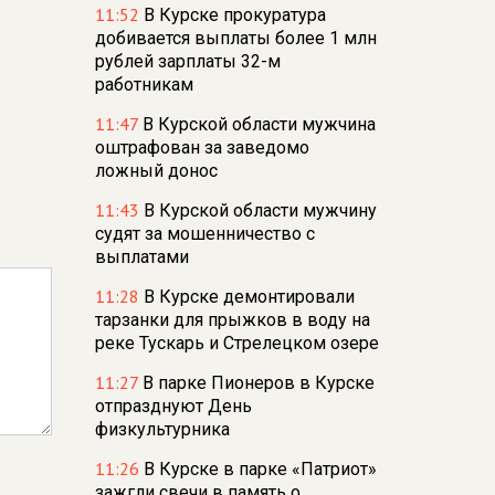
11:52
В Курске прокуратура
добивается выплаты более 1 млн
рублей зарплаты 32-м
работникам
11:47
В Курской области мужчина
оштрафован за заведомо
ложный донос
11:43
В Курской области мужчину
судят за мошенничество с
выплатами
11:28
В Курске демонтировали
тарзанки для прыжков в воду на
реке Тускарь и Стрелецком озере
11:27
В парке Пионеров в Курске
отпразднуют День
физкультурника
11:26
В Курске в парке «Патриот»
зажгли свечи в память о