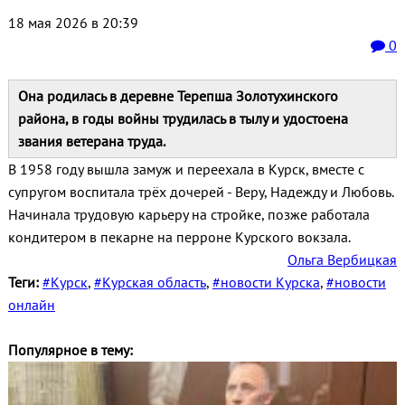
18 мая 2026 в 20:39
0
Она родилась в деревне Терепша Золотухинского
района, в годы войны трудилась в тылу и удостоена
звания ветерана труда.
В 1958 году вышла замуж и переехала в Курск, вместе с
супругом воспитала трёх дочерей - Веру, Надежду и Любовь.
Начинала трудовую карьеру на стройке, позже работала
кондитером в пекарне на перроне Курского вокзала.
Ольга Вербицкая
Теги:
#Курск
,
#Курская область
,
#новости Курска
,
#новости
онлайн
Популярное в тему: