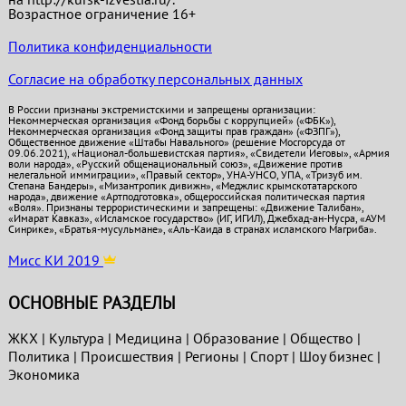
Возрастное ограничение 16+
Политика конфиденциальности
Согласие на обработку персональных данных
В России признаны экстремистскими и запрещены организации:
Некоммерческая организация «Фонд борьбы с коррупцией» («ФБК»),
Некоммерческая организация «Фонд защиты прав граждан» («ФЗПГ»),
Общественное движение «Штабы Навального» (решение Мосгорсуда от
09.06.2021), «Национал-большевистская партия», «Свидетели Иеговы», «Армия
воли народа», «Русский общенациональный союз», «Движение против
нелегальной иммиграции», «Правый сектор», УНА-УНСО, УПА, «Тризуб им.
Степана Бандеры», «Мизантропик дивижн», «Меджлис крымскотатарского
народа», движение «Артподготовка», общероссийская политическая партия
«Воля». Признаны террористическими и запрещены: «Движение Талибан»,
«Имарат Кавказ», «Исламское государство» (ИГ, ИГИЛ), Джебхад-ан-Нусра, «АУМ
Синрике», «Братья-мусульмане», «Аль-Каида в странах исламского Магриба».
Мисс КИ 2019
ОСНОВНЫЕ РАЗДЕЛЫ
ЖКХ
|
Культура
|
Медицина
|
Образование
|
Общество
|
Политика
|
Проиcшествия
|
Регионы
|
Спорт
|
Шоу бизнес
|
Экономика