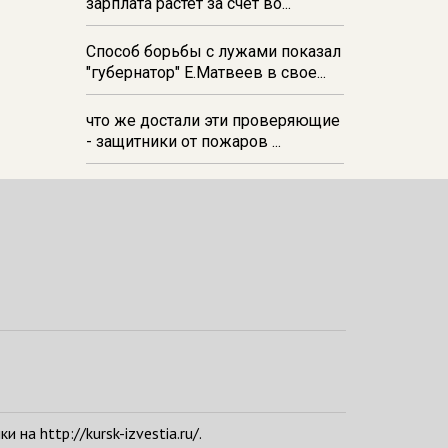
зарплата растёт за счёт во...
Способ борьбы с лужами показал
"губернатор" Е.Матвеев в свое...
что же достали эти проверяющие
- защитники от пожаров ...
а http://kursk-izvestia.ru/.