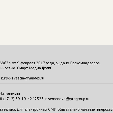
68634 от 9 февраля 2017 года, выдано Роскомнадзором.
нностью "Смарт Медиа Групп".
kursk-izvestia@yandex.ru
 Николаевна
8 (4712) 39-19-42 *2323, n.semenova@ptpgroup.ru
тельна. Для электронных СМИ обязательно наличие гиперссылки н