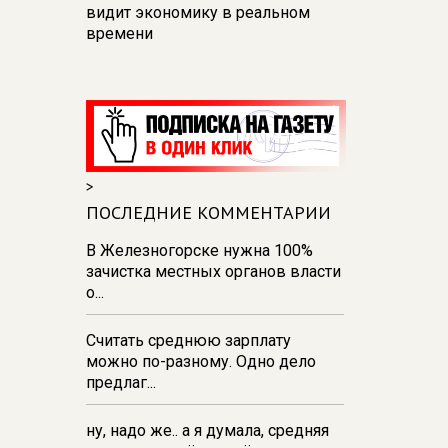
видит экономику в реальном
времени
12:26
В Курске перекроют
движение на участке улицы
Карла Маркса
12:17
В Курске прокуратура
добивается возмещения для
>
девочки - подростка ущерба за
побои
ПОСЛЕДНИЕ КОММЕНТАРИИ
11:58
В Курской области
В Железногорске нужна 100%
обрушившаяся стена повлекла
зачистка местных органов власти
возбуждение уголовного дела в
о...
отношении ИП
Считать среднюю зарплату
11:52
В Курске прокуратура
можно по-разному. Одно дело
добивается выплаты более 1 млн
предлаг...
рублей зарплаты 32-м
работникам
ну, надо же.. а я думала, средняя