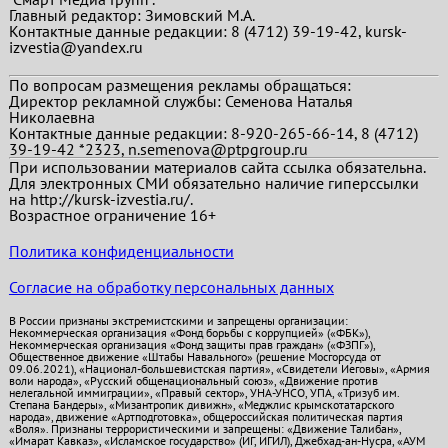
Главный редактор:
Зимовский М.А.
Контактные данные редакции: 8 (4712) 39-19-42, kursk-
izvestia@yandex.ru
По вопросам размещения рекламы обращаться:
Директор рекламной службы: Семенова Наталья
Николаевна
Контактные данные редакции: 8-920-265-66-14, 8 (4712)
39-19-42 *2323, n.semenova@ptpgroup.ru
При использовании материалов сайта ссылка обязательна.
Для электронных СМИ обязательно наличие гиперссылки
на http://kursk-izvestia.ru/.
Возрастное ограничение 16+
Политика конфиденциальности
Согласие на обработку персональных данных
В России признаны экстремистскими и запрещены организации:
Некоммерческая организация «Фонд борьбы с коррупцией» («ФБК»),
Некоммерческая организация «Фонд защиты прав граждан» («ФЗПГ»),
Общественное движение «Штабы Навального» (решение Мосгорсуда от
09.06.2021), «Национал-большевистская партия», «Свидетели Иеговы», «Армия
воли народа», «Русский общенациональный союз», «Движение против
нелегальной иммиграции», «Правый сектор», УНА-УНСО, УПА, «Тризуб им.
Степана Бандеры», «Мизантропик дивижн», «Меджлис крымскотатарского
народа», движение «Артподготовка», общероссийская политическая партия
«Воля». Признаны террористическими и запрещены: «Движение Талибан»,
«Имарат Кавказ», «Исламское государство» (ИГ, ИГИЛ), Джебхад-ан-Нусра, «АУМ