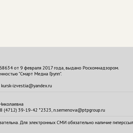
68634 от 9 февраля 2017 года, выдано Роскомнадзором.
нностью "Смарт Медиа Групп".
kursk-izvestia@yandex.ru
 Николаевна
8 (4712) 39-19-42 *2323, n.semenova@ptpgroup.ru
тельна. Для электронных СМИ обязательно наличие гиперссылки н