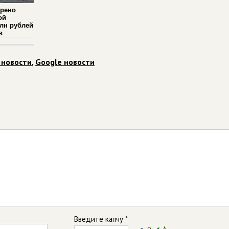
ерено
ой
млн рублей
в
 новости
,
Google новости
Введите капчу *