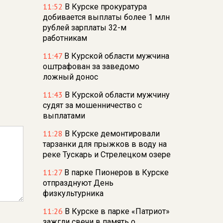
11:52
В Курске прокуратура
добивается выплаты более 1 млн
рублей зарплаты 32-м
работникам
11:47
В Курской области мужчина
оштрафован за заведомо
ложный донос
11:43
В Курской области мужчину
судят за мошенничество с
выплатами
11:28
В Курске демонтировали
тарзанки для прыжков в воду на
реке Тускарь и Стрелецком озере
11:27
В парке Пионеров в Курске
отпразднуют День
физкультурника
11:26
В Курске в парке «Патриот»
зажгли свечи в память о