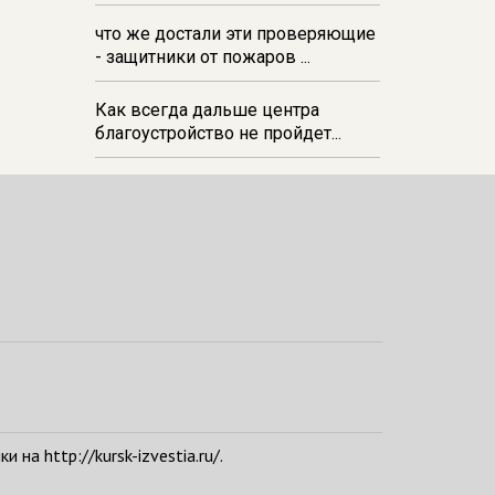
06 августа 21:34
В Курске на
стадионе прошла беговая
что же достали эти проверяющие
тренировка‑вечеринка в формате
- защитники от пожаров ...
DJ Run
Как всегда дальше центра
благоустройство не пройдет...
а http://kursk-izvestia.ru/.