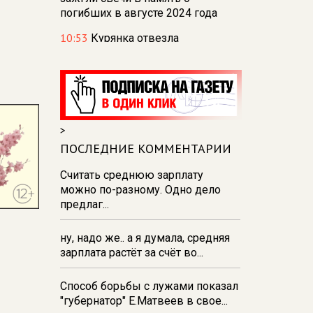
погибших в августе 2024 года
10:53
Курянка отвезла
мошенникам драгоценностей и
денег на сумму свыше 10
миллионов рублей
10:42
В Курской области
Россельхознадзор выявил 55
>
новых очагов опасных сорняков
ПОСЛЕДНИЕ КОММЕНТАРИИ
и вредителей
Считать среднюю зарплату
10:37
К школе на проспекте
можно по-разному. Одно дело
Плевицкой в курске строят
предлаг...
двухполосную дорогу с уличным
освещением
ну, надо же.. а я думала, средняя
10:17
Обвиняемый в
зарплата растёт за счёт во...
мошенничестве железногорский
общественник Цыганов
Способ борьбы с лужами показал
отправлен под домашний арест
"губернатор" Е.Матвеев в свое...