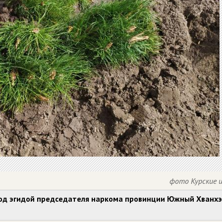
фото Курские 
под эгидой председателя наркома провинции Южный Хванхэ